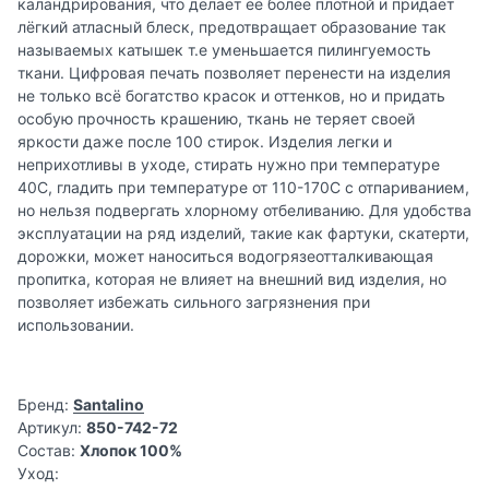
каландрирования, что делает её более плотной и придаёт
лёгкий атласный блеск, предотвращает образование так
называемых катышек т.е уменьшается пилингуемость
ткани. Цифровая печать позволяет перенести на изделия
не только всё богатство красок и оттенков, но и придать
особую прочность крашению, ткань не теряет своей
яркости даже после 100 стирок. Изделия легки и
неприхотливы в уходе, стирать нужно при температуре
40С, гладить при температуре от 110-170С с отпариванием,
но нельзя подвергать хлорному отбеливанию. Для удобства
эксплуатации на ряд изделий, такие как фартуки, скатерти,
дорожки, может наноситься водогрязеотталкивающая
пропитка, которая не влияет на внешний вид изделия, но
позволяет избежать сильного загрязнения при
использовании.
Бренд:
Santalino
Артикул:
850-742-72
Состав:
Хлопок 100%
Уход: