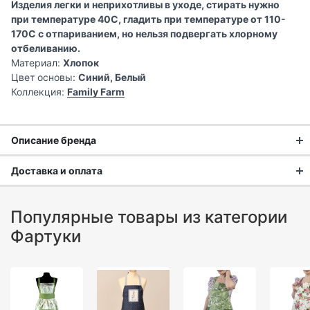
Изделия легки и неприхотливы в уходе, стирать нужно
при температуре 40С, гладить при температуре от 110-
170С с отпариванием, но нельзя подвергать хлорному
отбеливанию.
Материал:
Хлопок
Цвет основы:
Синий, Белый
Коллекция:
Family Farm
Описание бренда
Доставка и оплата
Доставка заказа:
Популярные товары из категории
Доставка в Москве и области
Фартуки
В Москве и Московской области доставка курьером до
двери.
Стоимость доставки в Москве в пределах МКАД
399 руб.
,
в Московской Области и Москве за МКАД
599 руб.