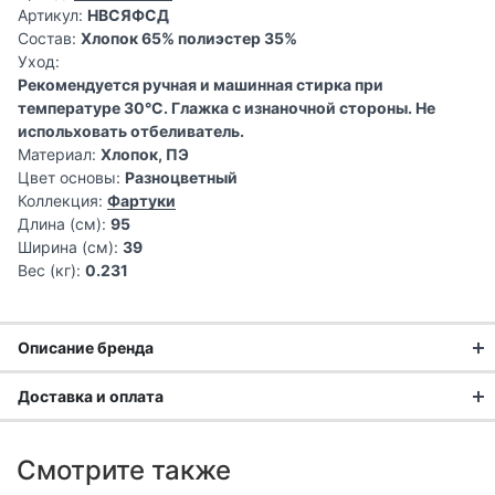
Артикул:
НВСЯФСД
Состав:
Хлопок 65% полиэстер 35%
Уход:
Рекомендуется ручная и машинная стирка при
температуре 30°C. Глажка с изнаночной стороны. Не
испольховать отбеливатель.
Материал:
Хлопок, ПЭ
Цвет основы:
Разноцветный
Коллекция:
Фартуки
Длина (см):
95
Ширина (см):
39
Вес (кг):
0.231
Описание бренда
«Не в сервант» создает столовый текстиль, который живет
Доставка и оплата
вместе с вами — не для хранения, а для ежедневного
уюта. Собственное производство из турецкого хлопка с
Доставка заказа:
влагоотталкивающей пропиткой делает скатерти, салфетки
Смотрите также
и дорожки практичными, долговечными и доступными. Это
Доставка в Москве и области