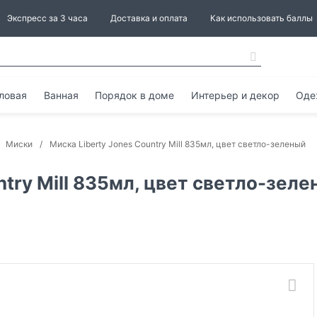
Экспресс за 3 часа
Доставка и оплата
Как использовать баллы
ловая
Ванная
Порядок в доме
Интерьер и декор
Оде
Миски
Миска Liberty Jones Country Mill 835мл, цвет светло-зеленый
ntry Mill 835мл, цвет светло-зел