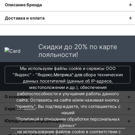
Описание бренда
Доставка и оплата
Доставка заказа:
Доставка в Москве и области
Скидки до 20% по карте
В Москве и Московской области доставка курьером до
лояльности!
двери.
Мы используем файлы cookie и сервисы ООО
Стоимость доставки в Москве в пределах МКАД
399 руб.
,
получить скидки
"Яндекс" - "Яндекс.Метрика" для сбора технических
в Московской Области и Москве за МКАД
599 руб.
данных посетителей (данные об IP-адресе,
Немецкое качество для
Интервал доставки по Московской области - с 10 до 22
местоположении и др.), обеспечения
часов.
кулинарного вдохновения
работоспособности и улучшения работы данного
О компании
При заказе в пункт выдачи СДЭК доставка по Москве
сайта. Оставаясь на сайте и/или нажимая кнопку
рассчитывается согласно тарифу СДЭК. Доставка в пункт
"принять"
, Вы подтверждаете, что соглашаетесь с
Немецкий бренд GEFU, основанный в 1948 году,
О нас
Сервисы
выдачи осуществляется только предоплаченных заказов.
нашей
является одним из ведущих производителей кухонных
Магазины
"Политикой в отношении обработки персональных
Оплата и тарифы доставки
принадлежностей и утвари в Европе. Компания
Юридическая информация
Срок доставки от 1 до 2 дней.
данных"
сочетает инновационные технологии с традиционным
Новости
Обмен и возврат
, на использование файлов cookie в соответствии с
Пользовательское соглашение
немецким качеством, создавая продукты, которые
Доставка крупногабаритных товаров и заказов с большим