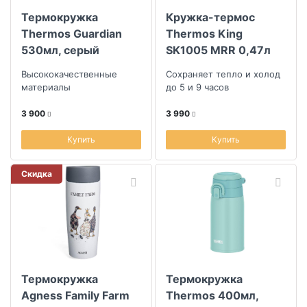
Термокружка
Кружка-термос
Thermos Guardian
Thermos King
530мл, серый
SK1005 MRR 0,47л
Высококачественные
Сохраняет тепло и холод
материалы
до 5 и 9 часов
3 900
3 990
Купить
Купить
Скидка
Термокружка
Термокружка
Agness Family Farm
Thermos 400мл,