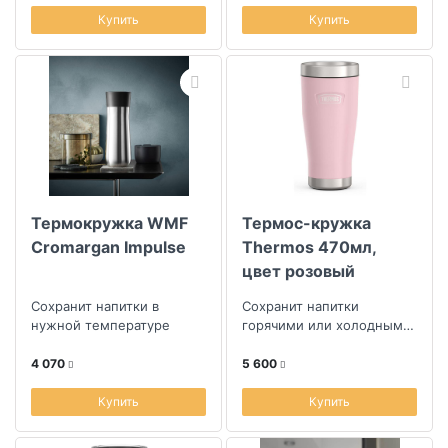
Купить
Купить
Термокружка WMF
Термос-кружка
Cromargan Impulse
Thermos 470мл,
цвет розовый
Сохранит напитки в
Сохранит напитки
нужной температуре
горячими или холодными
долгое время
4 070
5 600
Купить
Купить