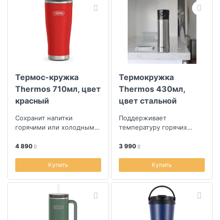
Термос-кружка
Термокружка
Thermos 710мл, цвет
Thermos 430мл,
красный
цвет стальной
Сохранит напитки
Поддерживает
горячими или холодными
температуру горячих
долгое время
напитков 12 часов
4 890
3 990
Купить
Купить