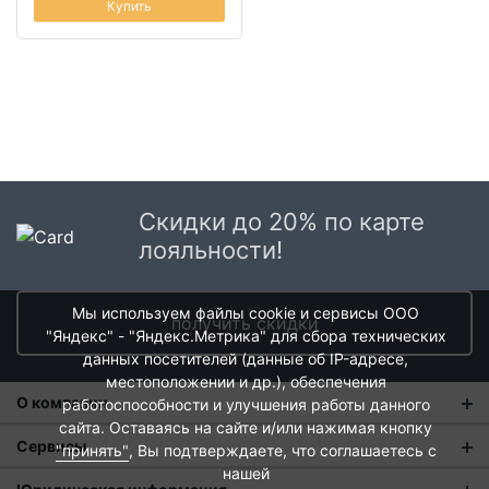
Купить
Скидки до 20% по карте
лояльности!
Мы используем файлы cookie и сервисы ООО
получить скидки
"Яндекс" - "Яндекс.Метрика" для сбора технических
данных посетителей (данные об IP-адресе,
местоположении и др.), обеспечения
О компании
работоспособности и улучшения работы данного
сайта. Оставаясь на сайте и/или нажимая кнопку
О нас
Сервисы
"принять"
, Вы подтверждаете, что соглашаетесь с
нашей
Магазины
Оплата и тарифы доставки