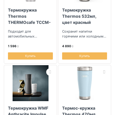
Термокружка
Термокружка
Скидка
Thermos
Thermos 532мл,
THERMOcafe TCCM-
цвет красный
Размер скидки, %
500KA (MGY) 0,5л
Подходит для
Сохранит напитки
автомобильных
горячими или холодными
подстаканников
долгое время
Длина (см)
1 596
4 890
Купить
Купить
Ширина (см)
Термокружка WMF
Термос-кружка
Anthracite Impulse
Thermos 470мл,