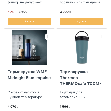
фильтр не допускает
горячими или холодными
попадания чайных
длительное время
листьев.
5 250
3 690
3 900
Купить
Купить
Термокружка WMF
Термокружка
Midnight Blue Impulse
Thermos
THERMOcafe TCCM-
500KA (RHG) 0,5л
Сохранит напитки в
Подходит для
нужной температуре
автомобильных
подстаканников
4 070
1 596