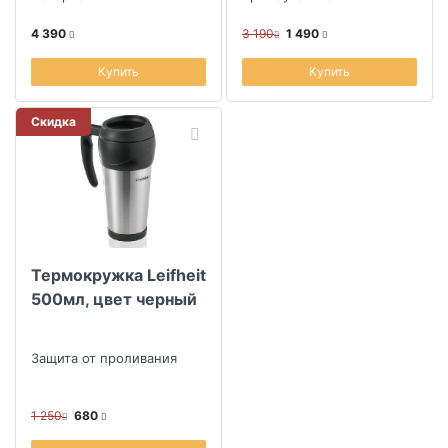
жаростойкая стеклянная
посуда предназначена в
4 390
3 190
1 490
основном для
микроволновых пе...
Купить
Купить
Скидка
Термокружка Leifheit
500мл, цвет черный
Защита от проливания
1 250
680