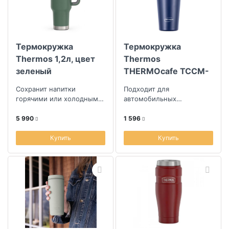
Термокружка
Термокружка
Thermos 1,2л, цвет
Thermos
зеленый
THERMOcafe TCCM-
500KA (DBL) 0,5л
Сохранит напитки
Подходит для
горячими или холодными
автомобильных
долгое время
подстаканников
5 990
1 596
Купить
Купить