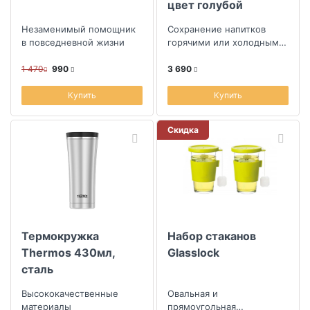
цвет голубой
Незаменимый помощник
Сохранение напитков
в повседневной жизни
горячими или холодными
длительное время
1 470
990
3 690
Купить
Купить
Скидка
Термокружка
Набор стаканов
Thermos 430мл,
Glasslock
сталь
Высококачественные
Овальная и
материалы
прямоугольная