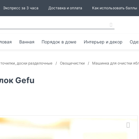
Экспресс за 3 часа
Доставка и оплата
Как использовать баллы
ловая
Ванная
Порядок в доме
Интерьер и декор
Оде
 точилки, доски разделочные
Овощечистки
Машинка для очистки ябл
лок Gefu