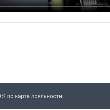
Самовывоз из магазина на Трубной
До
Весь товар, представленный в каталоге
Сто
интернет-магазина, вы можете заказать и
от
0% по карте лояльности!
самостоятельно забрать по адресу: г. Москва,
КАД
Дос
Трубная пл., д. 2, 2-й этаж с 10:00 до 22:00
две
часов c пн-вс.