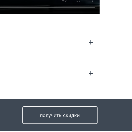
ставка по России
имость доставки в Санкт-Петербург и 20км
 КАД
499 руб.
получить скидки
тавка во все регионы России возможна до
ри и в пункт выдачи компании СДЭК.