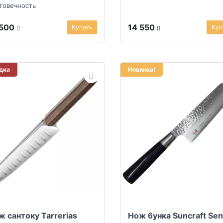
говечность
 500
14 550
Купить
Куп
дка
Новинка!
ж сантоку Tarrerias
Нож бунка Suncraft Se