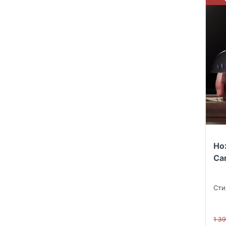
Но
Ca
Сти
1 3