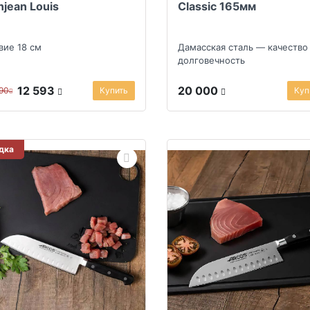
njean Louis
Classic 165мм
вие 18 см
Дамасская сталь — качество
долговечность
12 593
20 000
990
Купить
Куп
дка