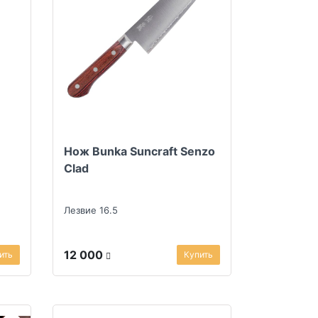
Нож Bunka Suncraft Senzo
Clad
Лезвие 16.5
12 000
ить
Купить