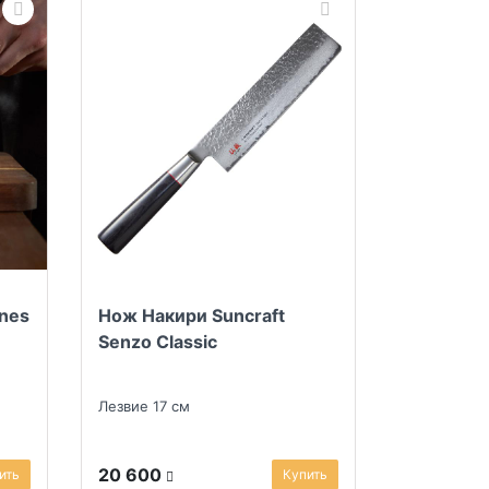
ones
Нож Накири Suncraft
Senzo Classic
Лезвие 17 см
20 600
ить
Купить