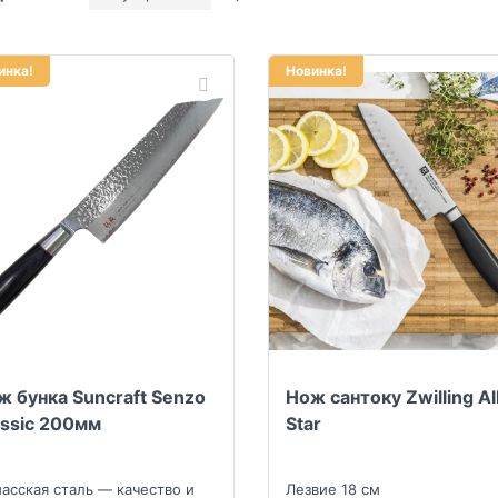
инка!
Новинка!
ж бунка Suncraft Senzo
Нож сантоку Zwilling Al
assic 200мм
Star
асская сталь — качество и
Лезвие 18 см