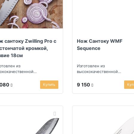
 сантоку Zwilling Pro с
Нож Сантоку WMF
стончатой кромкой,
Sequence
звие 18см
отовлен из
Изготовлен из
ококачественной
высококачественной
жавеющей стали
нержавеющей стали
 080
9 150
Купить
Куп