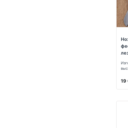
Нож
фе
ле
Изг
выс
нер
19