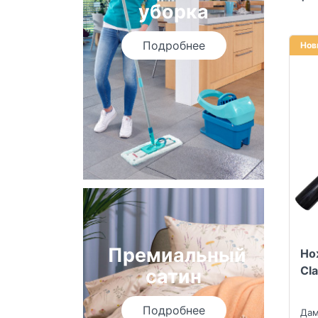
уборка
Подробнее
Нов
Премиальный
Но
Cl
сатин
Подробнее
Дам