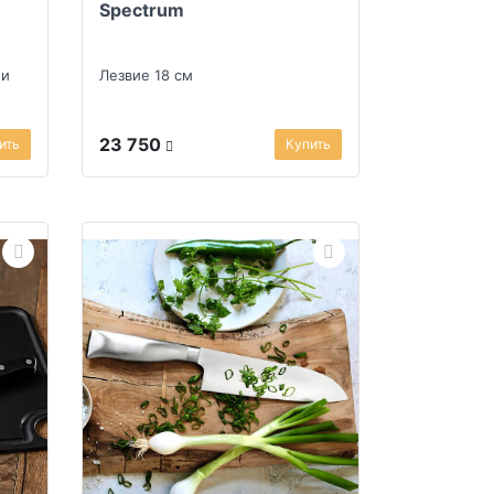
Spectrum
 и
Лезвие 18 см
23 750
ить
Купить