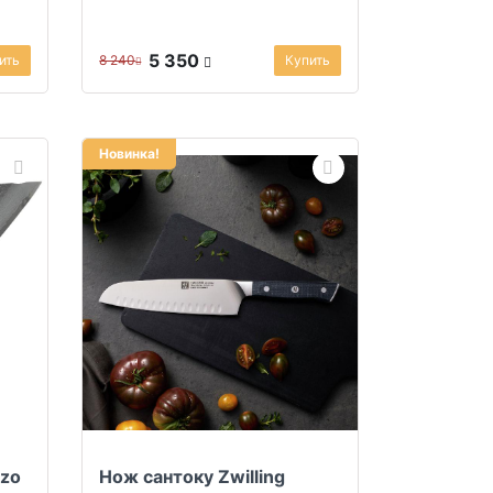
5 350
ить
8 240
Купить
Новинка!
nzo
Нож сантоку Zwilling