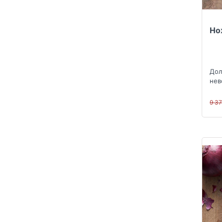
Но
Дол
нев
9 3