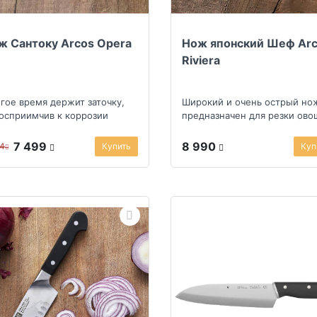
ж Сантоку Arcos Opera
Нож японский Шеф Ar
Riviera
гое время держит заточку,
Широкий и очень острый но
осприимчив к коррозии
предназначен для резки ово
мяса и рыбы
7 499
8 990
74
Купить
Куп