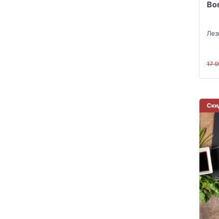
Bo
Лез
17 
Ски