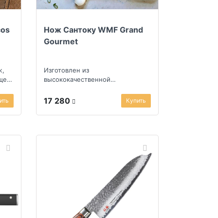
cos
Нож Сантоку WMF Grand
Gourmet
ж,
Изготовлен из
щей,
высококачественной
нержавеющей стали
17 280
ить
Купить