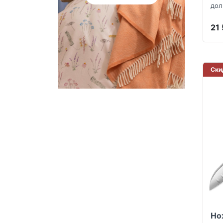
дол
21
Ски
Но