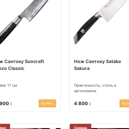
ж Сантоку Suncraft
Нож Сантоку Satake
nzo Classic
Sakura
вие 17 см
Практичность, стиль и
эргономика
 900
4 800
Купить
Куп
дка
Скидка