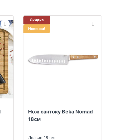
Скидка
Новинка!
l
Нож сантоку Beka Nomad
18см
Лезвие 18 см