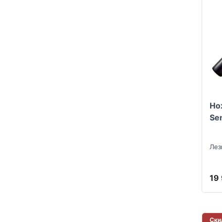
Но
Se
Лез
19
Ски