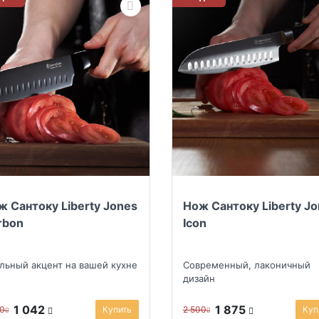
ж Сантоку Liberty Jones
Нож Сантоку Liberty J
rbon
Icon
льный акцент на вашей кухне
Современный, лаконичный
дизайн
1 042
1 875
90
Купить
2 500
Куп