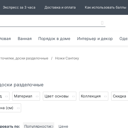
Экспресс за 3 часа
Доставка и оплата
Как использовать баллы
ловая
Ванная
Порядок в доме
Интерьер и декор
Оде
 точилки, доски разделочные
Ножи Сантоку
 доски разделочные
нд
Материал
Цвет основы
Коллекция
Скидка
на (см)
ровать по:
Популярности
Цене