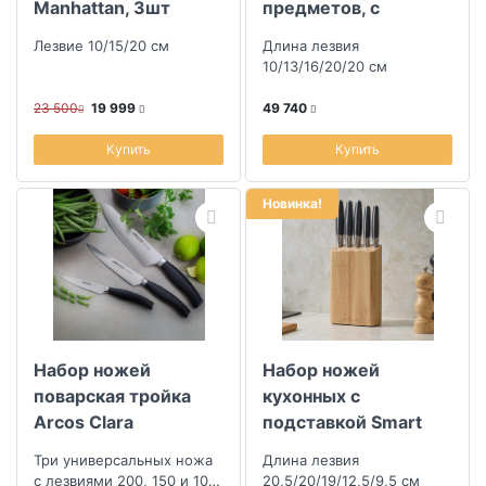
Manhattan, 3шт
предметов, с
заточкой
Лезвие 10/15/20 см
Длина лезвия
10/13/16/20/20 см
23 500
19 999
49 740
Купить
Купить
Новинка!
Набор ножей
Набор ножей
поварская тройка
кухонных с
Arcos Clara
подставкой Smart
Solutions Prime 5шт
Три универсальных ножа
Длина лезвия
с лезвиями 200, 150 и 100
20,5/20/19/12,5/9,5 см