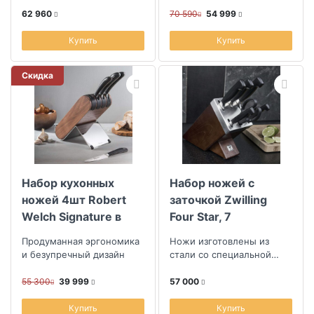
62 960
70 590
54 999
Купить
Купить
Скидка
Набор кухонных
Набор ножей с
ножей 4шт Robert
заточкой Zwilling
Welch Signature в
Four Star, 7
подставке
предметов
Продуманная эргономика
Ножи изготовлены из
и безупречный дизайн
стали со специальной
формулой, которая
совершенствуется уже
55 300
39 999
57 000
более 280 лет.
Купить
Купить