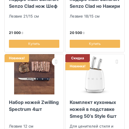
Senzo Clad нож Шеф
Senzo Clad но Накири
и универсальный
и универсальный
Лезвие 21/15 см
Лезвие 18/15 см
нож
нож
21 000
20 500
Купить
Купить
Новинка!
Скидка
Новинка!
Набор ножей Zwilling
Комплект кухонных
Spectrum 4шт
ножей в подставке
Smeg 50’s Style 6шт
Лезвие 12 см
Для ценителей стиля и