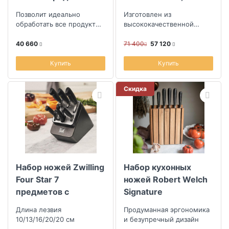
предметов в
Позволит идеально
Изготовлен из
подставке
обработать все продукты,
высококачественной
гигиеничен и безопасен
нержавеющей стали
40 660
71 400
57 120
Купить
Купить
Скидка
Набор ножей Zwilling
Набор кухонных
Four Star 7
ножей Robert Welch
предметов с
Signature
заточкой
Длина лезвия
Продуманная эргономика
10/13/16/20/20 см
и безупречный дизайн