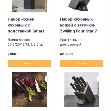
Набор ножей
Набор кухонных
кухонных с
ножей с заточкой
подставкой Smart
Zwilling Four Star 7
Solutions Prime 5шт,
предметов, черный
Длина лезвия
Практичный и
черный
20,5/20/19/12,5/9,5 см
долговечный
7 900
62 960
Купить
Купить