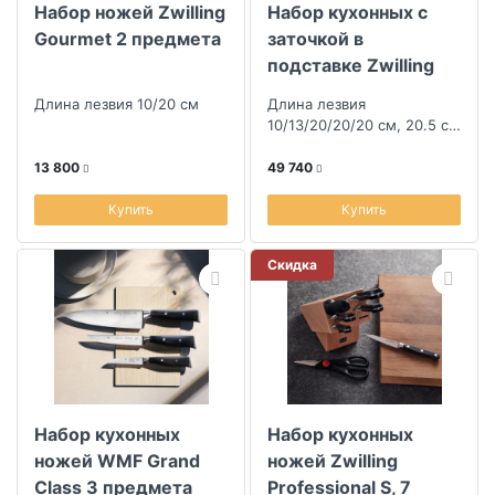
Набор ножей Zwilling
Набор кухонных с
Gourmet 2 предмета
заточкой в
подставке Zwilling
Gourmet 7
Длина лезвия 10/20 см
Длина лезвия
предметов
10/13/20/20/20 см, 20.5 см
ножницы
13 800
49 740
Купить
Купить
Скидка
Набор кухонных
Набор кухонных
ножей WMF Grand
ножей Zwilling
Class 3 предмета
Professional S, 7