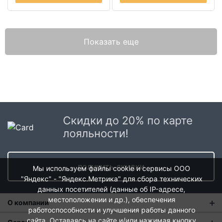
Показать еще
Скидки до 20% по карте
лояльности!
получить скидки
Мы используем файлы cookie и сервисы ООО
"Яндекс" - "Яндекс.Метрика" для сбора технических
данных посетителей (данные об IP-адресе,
местоположении и др.), обеспечения
О компании
работоспособности и улучшения работы данного
сайта. Оставаясь на сайте и/или нажимая кнопку
О нас