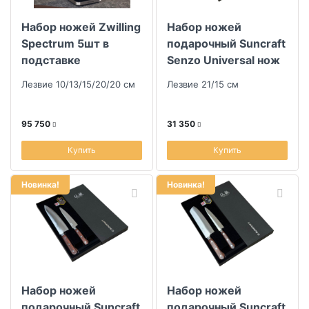
Набор ножей Zwilling
Набор ножей
Скидка
Spectrum 5шт в
подарочный Suncraft
подставке
Senzo Universal нож
Размер скидки, %
Шеф и
Лезвие 10/13/15/20/20 см
Лезвие 21/15 см
универсальный нож
Длина (см)
95 750
31 350
Купить
Купить
Ширина (см)
Новинка!
Новинка!
Набор ножей
Набор ножей
подарочный Suncraft
подарочный Suncraft