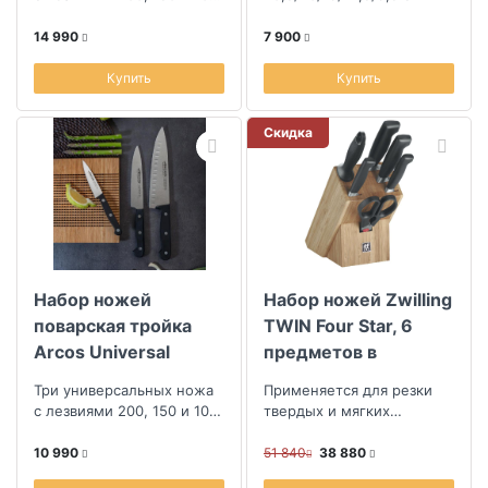
мм
14 990
7 900
Купить
Купить
Скидка
Набор ножей
Набор ножей Zwilling
поварская тройка
TWIN Four Star, 6
Arcos Universal
предметов в
подставке
Три универсальных ножа
Применяется для резки
с лезвиями 200, 150 и 100
твердых и мягких
мм
продуктов
10 990
51 840
38 880