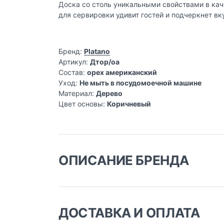
Доска со столь уникальными свойствами в кач
для сервировки удивит гостей и подчеркнет вк
Бренд:
Platano
Артикул:
Дтор/оа
Состав:
орех американский
Уход:
Не мыть в посудомоечной машине
Материал:
Дерево
Цвет основы:
Коричневый
ОПИСАНИЕ БРЕНДА
Собственный полный цикл производства в 
станок гидроабразивной резки. Участок мет
Но самое главное – мастера со стажем работ
ДОСТАВКА И ОПЛАТА