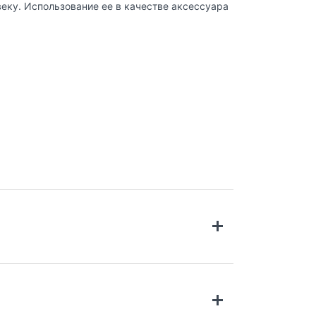
еку. Использование ее в качестве аксессуара
ромышленными станками. Промышленный
ерный и токарный станки с ЧПУ.
х хобби.