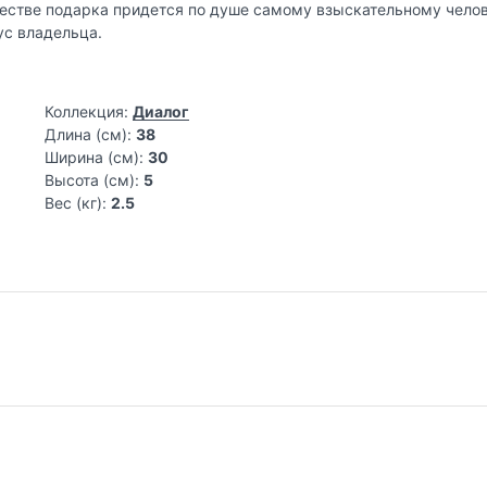
естве подарка придется по душе самому взыскательному челов
ус владельца.
Коллекция:
Диалог
Длина (см):
38
Ширина (см):
30
Высота (см):
5
Вес (кг):
2.5
России. Столярный цех площадью 600 кв.м., оборудованный п
аллообработки и работы с камнем. Станок лазерной резки, фрез
ы 15-25 лет. Люди, для которых их профессия является также и