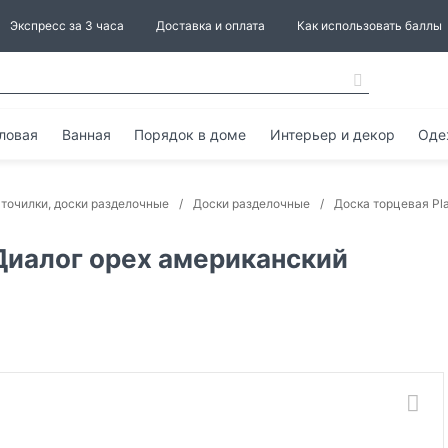
Экспресс за 3 часа
Доставка и оплата
Как использовать баллы
ловая
Ванная
Порядок в доме
Интерьер и декор
Оде
 точилки, доски разделочные
Доски разделочные
Доска торцевая Pl
 Диалог орех американский