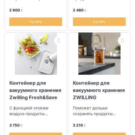
крышки
2 600
2 480
Купить
Купить
Контейнер для
Контейнер для
вакуумного хранения
вакуумного хранения
Zwilling Fresh&Save
ZWILLING
0,9л
Fresh&Save Cube
С функцией откачки
Поможет дольше
825мл
воздуха продукты
сохранять продукты
сохраняются свежими до
свежими
пяти раз дольше, чем при
3 750
3 210
обычном хранении