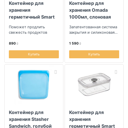
Контейнер для
Контейнер для
хранения
хранения Omada
герметичный Smart
1000мл, слоновая
Solutions Keep in 1л
кость
Поможет продлить
Запатентованная система
свежесть продуктов
закрытия и силиконовая
прокладка по форме
контейнера
890
1 590
Купить
Купить
Контейнер для
Контейнер для
хранения Stasher
хранения
Sandwich, голубой
герметичный Smart