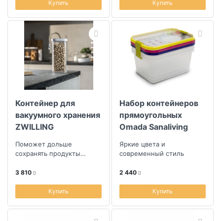
Купить
Купить
Контейнер для
Набор контейнеров
вакуумного хранения
прямоугольных
ZWILLING
Omada Sanaliving
Fresh&Save Cube
1300мл, 3шт
Поможет дольше
Яркие цвета и
1,3л
сохранять продукты
современный стиль
свежими
3 810
2 440
Купить
Купить