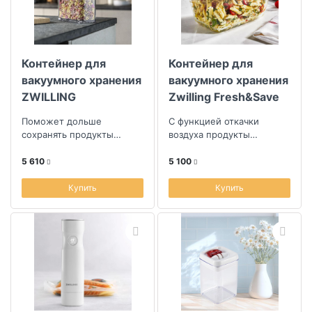
Контейнер для
Контейнер для
вакуумного хранения
вакуумного хранения
ZWILLING
Zwilling Fresh&Save
Fresh&Save Cube
1,6л
Поможет дольше
С функцией откачки
2,8л
сохранять продукты
воздуха продукты
свежими
сохраняются свежими до
пяти раз дольше, чем при
5 610
5 100
обычном хранении
Купить
Купить