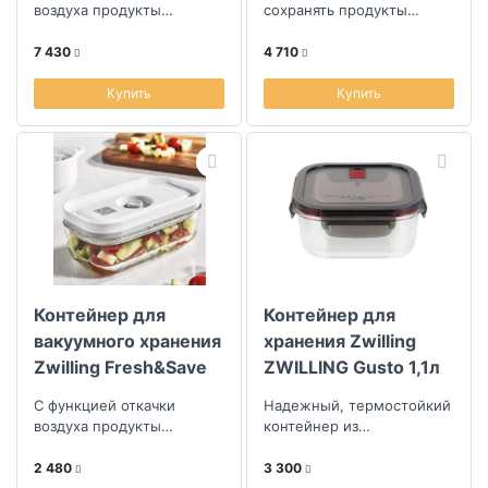
1,8л
воздуха продукты
сохранять продукты
сохраняются свежими до
свежими
пяти раз дольше, чем при
7 430
4 710
обычном хранении
Купить
Купить
Контейнер для
Контейнер для
вакуумного хранения
хранения Zwilling
Zwilling Fresh&Save
ZWILLING Gusto 1,1л
0,2л
С функцией откачки
Надежный, термостойкий
воздуха продукты
контейнер из
сохраняются свежими до
боросиликатного стекла.
пяти раз дольше, чем при
2 480
3 300