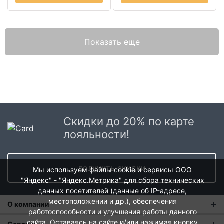
Показать еще
Скидки до 20% по карте
лояльности!
получить скидки
Мы используем файлы cookie и сервисы ООО
"Яндекс" - "Яндекс.Метрика" для сбора технических
данных посетителей (данные об IP-адресе,
местоположении и др.), обеспечения
О компании
работоспособности и улучшения работы данного
сайта. Оставаясь на сайте и/или нажимая кнопку
О нас