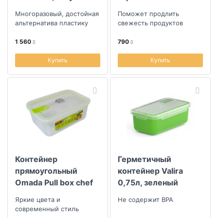
Solutions Keep in
Многоразовый, достойная
Поможет продлить
450мл
альтернатива пластику
свежесть продуктов
1 560
790
Купить
Купить
Контейнер
Герметичный
прямоугольный
контейнер Valira
Omada Pull box chef
0,75л, зеленый
неоново-зеленый
Яркие цвета и
Не содержит BPA
современный стиль