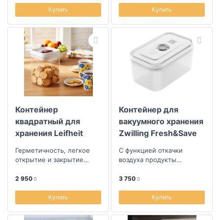
обычном хранении
Купить
Купить
Контейнер
Контейнер для
квадратный для
вакуумного хранения
хранения Leifheit
Zwilling Fresh&Save
Fresh&Easy 1,6л
0,9л, размер M
Герметичность, легкое
С функцией откачки
открытие и закрытие
воздуха продукты
крышки
сохраняются свежими до
пяти раз дольше, чем при
2 950
3 750
обычном хранении
Купить
Купить