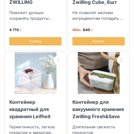
ZWILLING
Zwilling Cube, 6шт
Fresh&Save Cube
Поможет дольше
Не позволит мелким
1,7л
сохранять продукты
ингредиентам попадать в
свежими
вакуумный насос
4 710
900
640
Купить
Купить
Контейнер
Контейнер для
квадратный для
вакуумного хранения
хранения Leifheit
Zwilling Fresh&Save
Fresh&Easy 1л
S, 500мл
Герметичность, легкое
Длительная свежесть
открытие и закрытие
продуктов