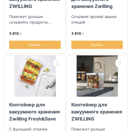
ZWILLING
хранения Zwilling
Fresh&Save Cube
Cube, 3шт
Поможет дольше
Сохранят аромат ваших
700мл
сохранять продукты
специй
свежими
3 810
3 810
Купить
Купить
Контейнер для
Контейнер для
вакуумного хранения
вакуумного хранения
Zwilling Fresh&Save
ZWILLING
2,85л
Fresh&Save Cube
С функцией откачки
Поможет дольше