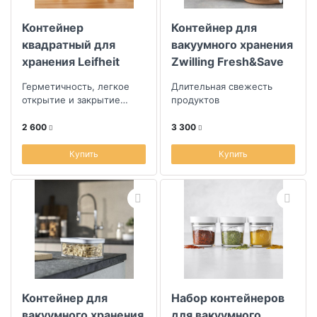
Контейнер
Контейнер для
Скидка
квадратный для
вакуумного хранения
хранения Leifheit
Zwilling Fresh&Save
Размер скидки, %
Fresh&Easy 1,2л
M, 800мл
Герметичность, легкое
Длительная свежесть
открытие и закрытие
продуктов
крышки
Длина (см)
2 600
3 300
Купить
Купить
Ширина (см)
Контейнер для
Набор контейнеров
вакуумного хранения
для вакуумного