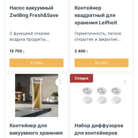
Насос вакуумный
Контейнер
Zwilling Fresh&Save
квадратный для
хранения Leifheit
Fresh&Easy 0,8л
С функцией откачки
Герметичность, легкое
воздуха продукты
открытие и закрытие
сохраняются свежими до
крышки
пяти раз дольше, чем при
15 750
2 400
обычном хранении
Купить
Купить
Скидка
Контейнер для
Набор диффузоров
вакуумного хранения
для контейнеров