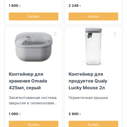
1 800
2 249
Купить
Купить
Контейнер для
Контейнер для
хранения Omada
продуктов Qualy
425мл, серый
Lucky Mouse 2л
Запатентованная система
Герметичная крышка
закрытия и силиконовая
прокладка по форме
контейнера
1 090
2 900
Купить
Купить