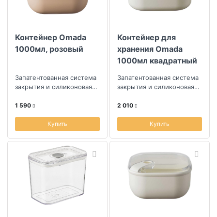
Контейнер Omada
Контейнер для
1000мл, розовый
хранения Omada
1000мл квадратный
плоский, слоновая
Запатентованная система
Запатентованная система
кость
закрытия и силиконовая
закрытия и силиконовая
прокладка по форме
прокладка по форме
контейнера
контейнера
1 590
2 010
Купить
Купить