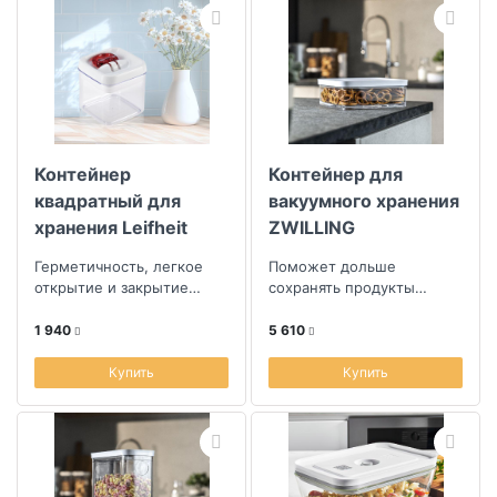
Контейнер
Контейнер для
квадратный для
вакуумного хранения
хранения Leifheit
ZWILLING
Fresh&Easy 0,4л
Fresh&Save Cube
Герметичность, легкое
Поможет дольше
1,6л
открытие и закрытие
сохранять продукты
крышки
свежими
1 940
5 610
Купить
Купить