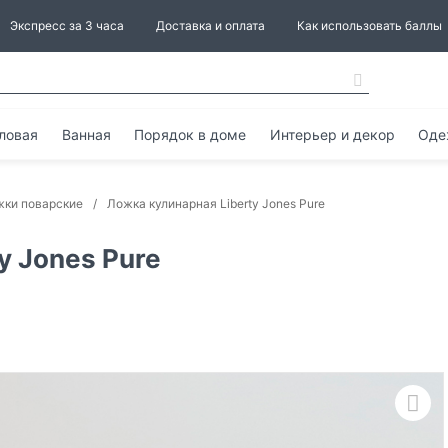
Экспресс за 3 часа
Доставка и оплата
Как использовать баллы
ловая
Ванная
Порядок в доме
Интерьер и декор
Оде
ки поварские
Ложка кулинарная Liberty Jones Pure
y Jones Pure