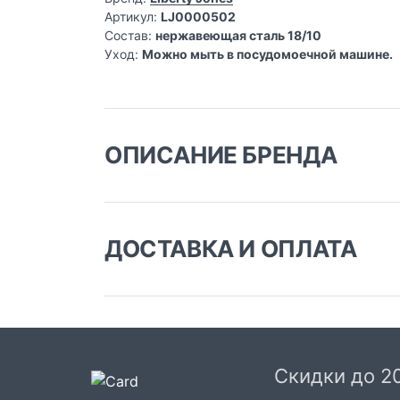
Артикул:
LJ0000502
Состав:
нержавеющая сталь 18/10
Уход:
Можно мыть в посудомоечной машине.
ОПИСАНИЕ БРЕНДА
Английский стиль в кажд
ДОСТАВКА И ОПЛАТА
Liberty Jones
— молодой бренд фарфоровой 
Доставка заказа:
подходящее для любого интерьера. Вся пос
камеру, микроволновую печь или духовку.
Доставка в Москве и области
В Москве и Московской области доставка
курьером до двери.
Скидки до 2