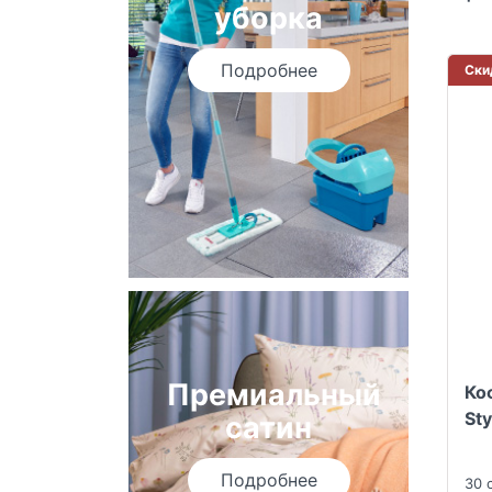
уборка
Подробнее
Ски
Премиальный
Ко
St
сатин
Подробнее
30 