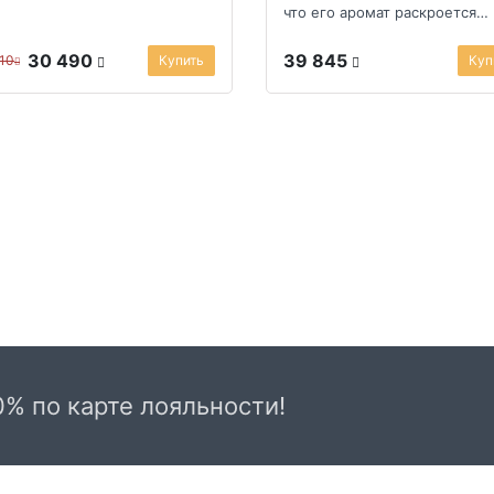
что его аромат раскроется
полностью, а вкус будет тон
но в то же ...
30 490
39 845
110
Купить
Куп
0% по карте лояльности!