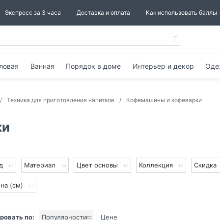
Экспресс за 3 часа
Доставка и оплата
Как использовать баллы
ловая
Ванная
Порядок в доме
Интерьер и декор
Оде
Техника для приготовления напитков
Кофемашины и кофеварки
ки
нд
Материал
Цвет основы
Коллекция
Скидка
на (см)
ровать по:
Популярности
Цене