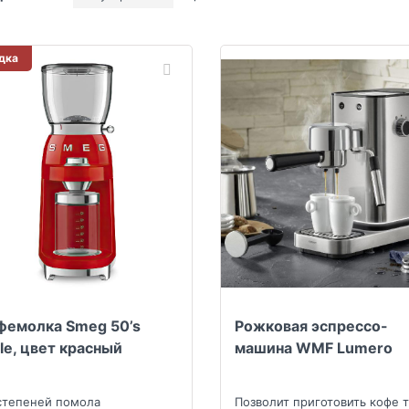
дка
фемолка Smeg 50’s
Рожковая эспрессо-
yle, цвет красный
машина WMF Lumero
степеней помола
Позволит приготовить кофе т