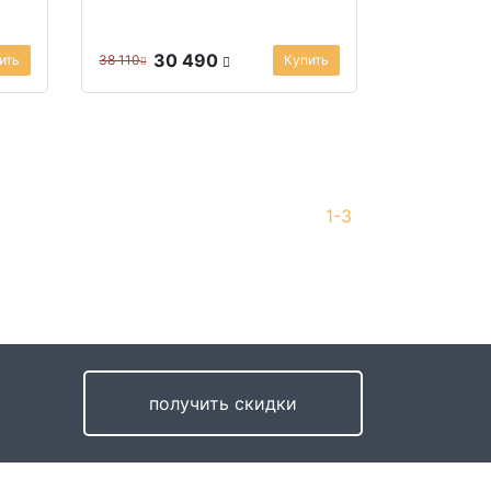
ким,
30 490
ить
38 110
Купить
1-3
получить скидки