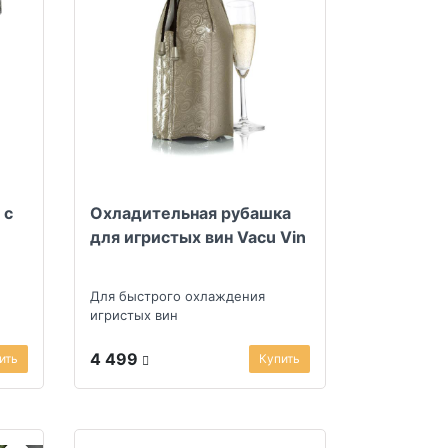
 с
Охладительная рубашка
для игристых вин Vacu Vin
Для быстрого охлаждения
игристых вин
4 499
ить
Купить