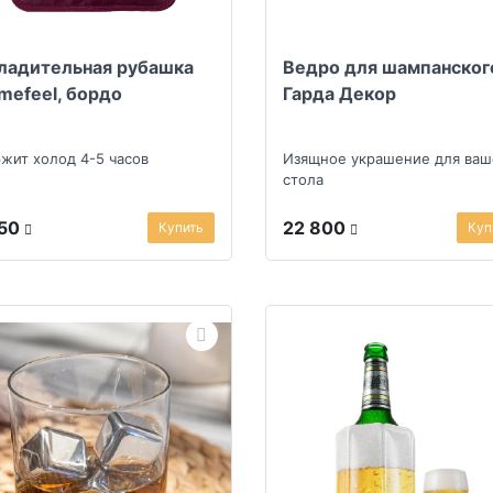
ладительная рубашка
Ведро для шампанског
mefeel, бордо
Гарда Декор
жит холод 4-5 часов
Изящное украшение для ваш
стола
250
22 800
Купить
Куп