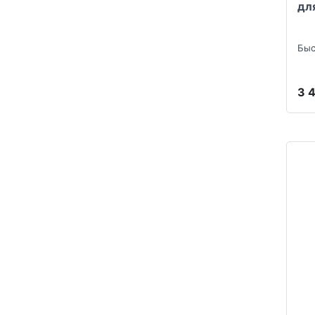
дл
Быс
3 