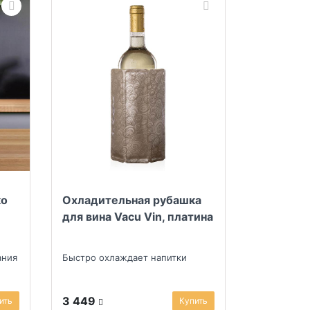
ко
Охладительная рубашка
для вина Vacu Vin, платина
ания
Быстро охлаждает напитки
3 449
ить
Купить