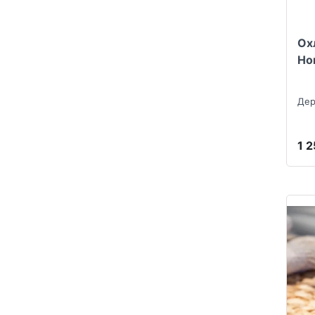
Ох
Ho
Дер
1 