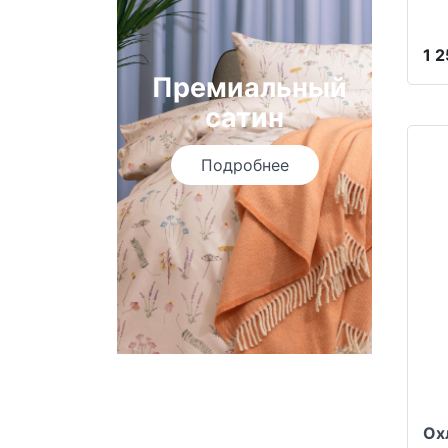
1 
Премиальный
сатин
Подробнее
Ох