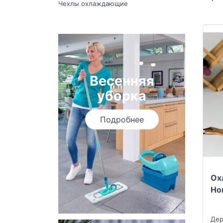
Чехлы охлаждающие
Весенняя
уборка
Подробнее
Ох
Ho
Дер