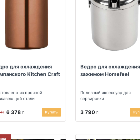
дро для охлаждения
Ведро для охлаждения
мпанского Kitchen Craft
зажимом Homefeel
отовлено из прочной
Полезный аксессуар для
жавеющей стали
сервировки
6 378
3 790
04
Купить
Куп
дка