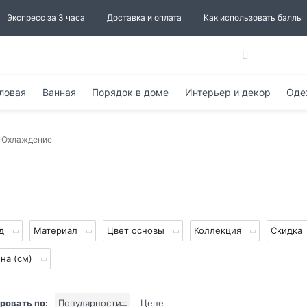
Экспресс за 3 часа
Доставка и оплата
Как использовать баллы
ловая
Ванная
Порядок в доме
Интерьер и декор
Оде
Охлаждение
нд
Материал
Цвет основы
Коллекция
Скидка
на (см)
ровать по:
Популярности
Цене