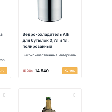
ка
Ведро-охладитель Alfi
для бутылок 0,7л и 1л,
полированный
Высококачественные материалы
ков
14 540
ить
15 990
Купить