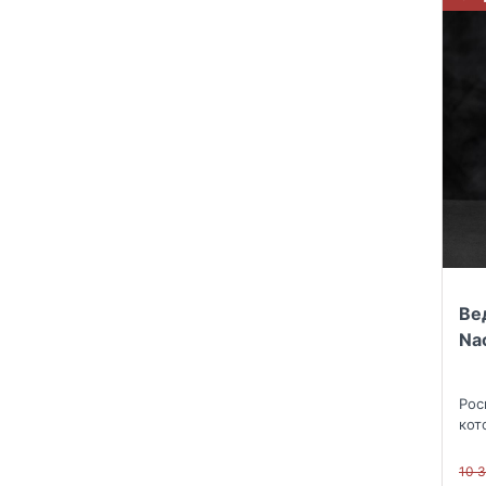
Ве
Na
Рос
кот
све
10 