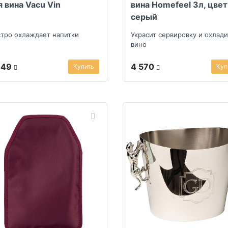
я вина Vacu Vin
вина Homefeel 3л, цвет
серый
тро охлаждает напитки
Украсит сервировку и охлади
вино
449
4 570
Купить
Куп