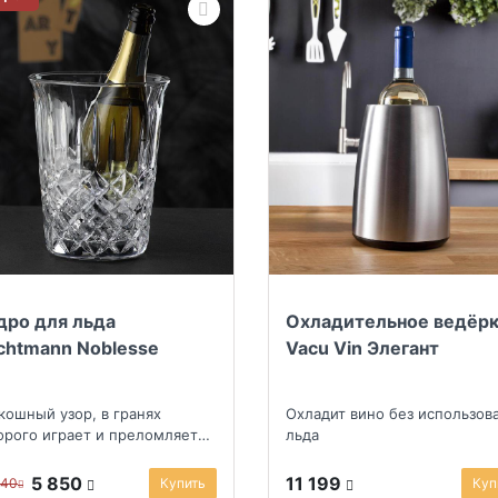
дро для льда
Охладительное ведёр
chtmann Noblesse
Vacu Vin Элегант
кошный узор, в гранях
Охладит вино без использов
орого играет и преломляется
льда
т
5 850
11 199
340
Купить
Куп