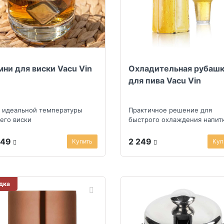
мни для виски Vacu Vin
Охладительная рубаш
для пива Vacu Vin
 идеальной температуры
Практичное решение для
его виски
быстрого охлаждения напит
249
2 249
Купить
Куп
дка