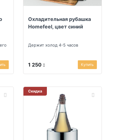
о
Охладительная рубашка
Homefeel, цвет синий
его
Держит холод 4-5 часов
1 250
ить
Купить
Скидка