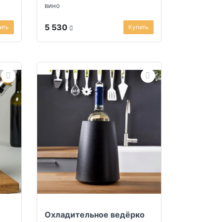
вино
5 530
ить
Купить
Охладительное ведёрко