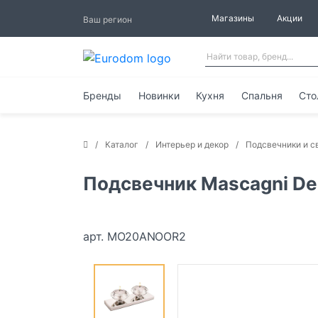
Магазины
Акции
Ваш регион
Бренды
Новинки
Кухня
Спальня
Сто
Каталог
Интерьер и декор
Подсвечники и с
Подсвечник Mascagni De
арт. MO20ANOOR2