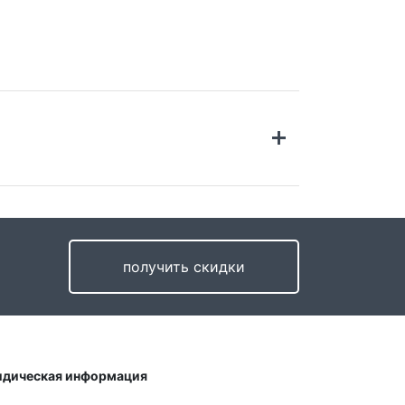
ставка по России
имость доставки в Санкт-Петербург и 20км
 КАД
499 руб.
получить скидки
тавка во все регионы России возможна до
ри и в пункт выдачи компании СДЭК.
к хранения в ПВЗ составляет 7 дней. Этот
к можно продлить, для этого необходимо
дическая информация
лаговременно сообщить нам по телефону +7
5) 374-64-43.