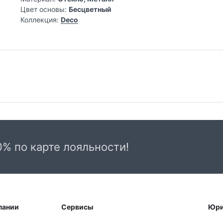
Цвет основы:
Бесцветный
Коллекция:
Deco
Самовывоз из магазина на Трубной
До
Весь товар, представленный в каталоге
Сто
интернет-магазина, вы можете заказать и
от
0% по карте лояльности!
самостоятельно забрать по адресу: г. Москва,
КАД
Дос
Трубная пл., д. 2, 2-й этаж с 10:00 до 22:00
две
часов c пн-вс.
Сро
К сожалению, мы не можем откладывать товар
сро
на выбор. При оформлении заказа самовывозом
пании
Сервисы
Юри
о
заб
с Трубной, 2 надо сразу оплачивать заказ
ЭК.
(49