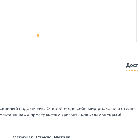
Дост
зысканный подсвечник. Откройте для себя мир роскоши и стиля
вольте вашему пространству заиграть новыми красками!
Материал:
Стекло, Металл