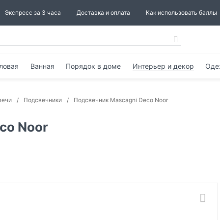
Экспресс за 3 часа
Доставка и оплата
Как использовать баллы
ловая
Ванная
Порядок в доме
Интерьер и декор
Оде
вечи
Подсвечники
Подсвечник Mascagni Deco Noor
co Noor