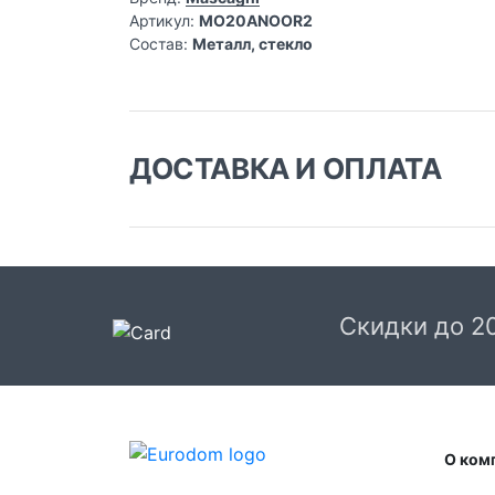
Артикул:
MO20ANOOR2
Состав:
Металл, стекло
ДОСТАВКА И ОПЛАТА
Доставка заказа:
Доставка в Москве и области
В Москве и Московской области доставка
курьером до двери.
Скидки до 2
Стоимость доставки в Москве в пределах М
399 руб.
, в Московской Области и Москве за
МКАД
599 руб.
Интервал доставки по
Московской области - с 10 до 22 часов.
О ком
При заказе в пункт выдачи СДЭК доставка п
Москве рассчитывается согласно тарифу СД