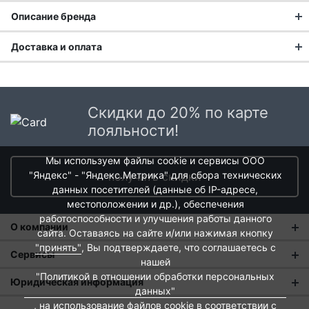
Описание бренда
Высококачественные искусственные цветы для декора
Доставка и оплата
вашего дома.
Доставка заказа:
Доставка в Москве и области
Скидки до 20% по карте
В Москве и Московской области доставка курьером до
лояльности!
двери.
Мы используем файлы cookie и сервисы ООО
Стоимость доставки в Москве в пределах МКАД
399 руб.
,
"Яндекс" - "Яндекс.Метрика" для сбора технических
получить скидки
в Московской Области и Москве за МКАД
599 руб.
данных посетителей (данные об IP-адресе,
Интервал доставки по Московской области - с 10 до 22
местоположении и др.), обеспечения
часов.
работоспособности и улучшения работы данного
О компании
При заказе в пункт выдачи СДЭК доставка по Москве
сайта. Оставаясь на сайте и/или нажимая кнопку
рассчитывается согласно тарифу СДЭК. Доставка в пункт
"принять"
, Вы подтверждаете, что соглашаетесь с
О нас
Сервисы
выдачи осуществляется только предоплаченных заказов.
нашей
"Политикой в отношении обработки персональных
Магазины
Оплата и тарифы доставки
Юридическая информация
Срок доставки от 1 до 2 дней.
данных"
Новости
Обмен и возврат
, на использование файлов cookie в соответствии с
Пользовательское соглашение