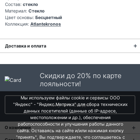
Состав:
стекло
Материал:
Стекло
Цвет основы:
Бесцветный
Коллекция:
Atlantekronos
Доставка и оплата
Доставка заказа:
Доставка в Москве и области
Скидки до 20% по карте
В Москве и Московской области доставка курьером до
лояльности!
двери.
Мы используем файлы cookie и сервисы ООО
Стоимость доставки в Москве в пределах МКАД
399 руб.
,
"Яндекс" - "Яндекс.Метрика" для сбора технических
получить скидки
в Московской Области и Москве за МКАД
599 руб.
данных посетителей (данные об IP-адресе,
Интервал доставки по Московской области - с 10 до 22
местоположении и др.), обеспечения
часов.
работоспособности и улучшения работы данного
О компании
При заказе в пункт выдачи СДЭК доставка по Москве
сайта. Оставаясь на сайте и/или нажимая кнопку
рассчитывается согласно тарифу СДЭК. Доставка в пункт
"принять"
, Вы подтверждаете, что соглашаетесь с
О нас
Сервисы