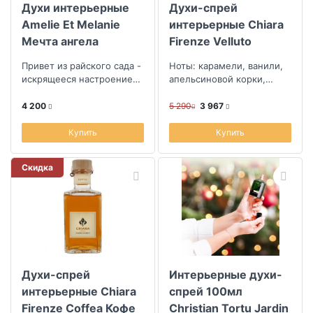
Духи интерьерные
Духи-спрей
Amelie Et Melanie
интерьерные Chiara
Мечта ангела
Firenze Velluto
Флорентийский
Привет из райского сада -
Ноты: карамели, ванили,
бархат
искрящееся настроением
апельсиновой корки,
праздника ароматное
корицы и перца
лакомство
4 200
5 290
3 967
Купить
Купить
Скидка
Духи-спрей
Интерьерные духи-
интерьерные Chiara
спрей 100мл
Firenze Coffea Кофе
Christian Tortu Jardin