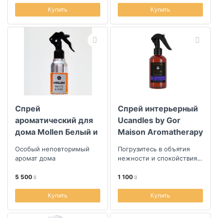
надежностью и
стабильностью, а...
Купить
Купить
Спрей
Спрей интерьерный
ароматический для
Ucandles by Gor
дома Mollen Белый и
Maison Aromatherapy
чистый 140мл
Collection Calm
Особый неповторимый
Погрузитесь в объятия
250мл
аромат дома
нежности и спокойствия,
где каждый вдох
наполняет вас
5 500
1 100
умиротворением и
теплом
Купить
Купить