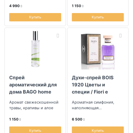
апельсина и мандарина
4 990
1 150
Купить
Купить
Спрей
Духи-спрей BOIS
ароматический для
1920 Цветы и
дома BAGO home
специи / Fiori e
Утренняя роса 100
Spezie
Аромат свежескошенной
Ароматная симфония,
мл
травы, крапивы и алое
наполняющая
пространство энергией и
утонченностью
1 150
6 500
Купить
Купить