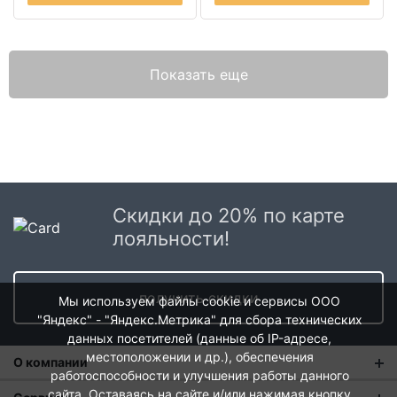
Показать еще
Скидки до 20% по карте
лояльности!
получить скидки
Мы используем файлы cookie и сервисы ООО
"Яндекс" - "Яндекс.Метрика" для сбора технических
данных посетителей (данные об IP-адресе,
местоположении и др.), обеспечения
О компании
работоспособности и улучшения работы данного
сайта. Оставаясь на сайте и/или нажимая кнопку
О нас