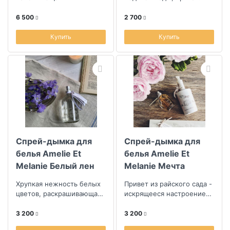
пространство энергией и
терпкость зелени
утонченностью
базилика, хрусткая
6 500
2 700
свежесть огурца
Купить
Купить
Спрей-дымка для
Спрей-дымка для
белья Amelie Et
белья Amelie Et
Melanie Белый лен
Melanie Мечта
ангела
Хрупкая нежность белых
Привет из райского сада -
цветов, раскрашивающая
искрящееся настроением
полупрозрачными
праздника ароматное
акварельными красками
лакомство
3 200
3 200
прохладный воз...