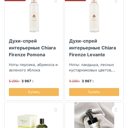
Духи-спрей
Духи-спрей
интерьерные Chiara
интерьерные Chiara
Firenze Pomona
Firenze Levante
Богиня изобилия
Влажный восточный
Ноты персика, абрикоса и
Ноты: ландыша, лесных
Помона
ветер
зеленого яблока
кустарниковых цветов,
апельсина и мандарина
5 290
3 967
5 290
3 967
Купить
Купить