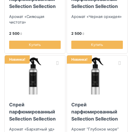
Sellection Sellection
Sellection Sellection
professional aroma
professional aroma
Аромат «Сияющая
Аромат «Черная орхидея»
Pure, 200мл
Wild orchid, 200мл
чистота»
2 500
2 500
Купить
Купить
Новинка!
Новинка!
Спрей
Спрей
парфюмированный
парфюмированный
Sellection Sellection
Sellection Sellection
professional aroma
professional aroma
Аромат «Бархатный уд»
Аромат “Глубокое море”