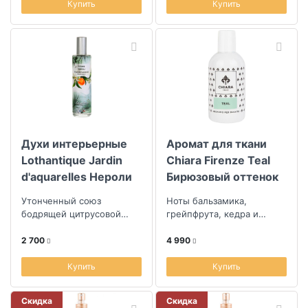
Купить
Купить
Духи интерьерные
Аромат для ткани
Lothantique Jardin
Chiara Firenze Teal
d'aquarelles Нероли
Бирюзовый оттенок
И Кедр 100мл
Утонченный союз
Ноты бальзамика,
бодрящей цитрусовой
грейпфрута, кедра и
свежести и
смолы
умиротворяющей
2 700
4 990
древесной прохлады
Купить
Купить
Скидка
Скидка