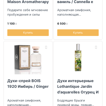
Maison Aromatherapy
ваниль / Cannella e
Collection Energy
Vaniglia
Подарите себе мгновение
Ароматная симфония,
250мл
пробуждения и силы
наполняющая
пространство энергией и
утонченностью
1 100
6 500
Купить
Купить
Духи-спрей BOIS
Духи интерьерные
1920 Имбирь / Ginger
Lothantique Jardin
d'aquarelles Огурец И
Базилик 100мл
Ароматная симфония,
Бодрящие брызги
наполняющая
ледяной воды, пряная