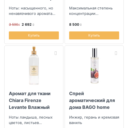
Orient
Ноты: насыщенного, но
Максимальная степень
ненавязчивого аромата
концентрации
свежих зерен кофе
аромакомпозиции
3 590
2 692
8 500
Купить
Купить
Аромат для ткани
Спрей
Chiara Firenze
ароматический для
Levante Влажный
дома BAGO home
восточный ветер
Инжир 100 мл
Ноты ландыша, лесных
Инжир, герань и кремовая
цветов, листьев
ваниль