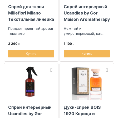
Спрей для ткани
Спрей интерьерный
Millefiori Milano
Ucandles by Gor
Текстильная линейка
Maison Aromatherapy
Морская вода
Collection Sleep
Придает приятный аромат
Нежный и
250мл
текстилю
умиротворяющий, как
вечернее солнце, тающее
за окном
2 290
1 100
Купить
Купить
Спрей интерьерный
Духи-спрей BOIS
Ucandles by Gor
1920 Корица и