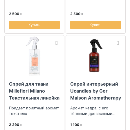
Oud velvet, 200мл
Deep blue, 200мл
2 500
2 500
Купить
Купить
Спрей для ткани
Спрей интерьерный
Millefiori Milano
Ucandles by Gor
Текстильная линейка
Maison Aromatherapy
Цитрусовый цветок
Collection Relax
Придает приятный аромат
Аромат кедра, с его
250мл
текстилю
тёплыми древесными
нотами, окутывает
пространство
2 290
1 100