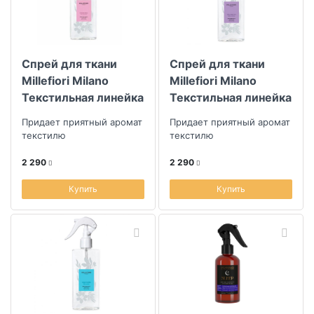
Спрей для ткани
Спрей для ткани
Millefiori Milano
Millefiori Milano
Текстильная линейка
Текстильная линейка
Жемчужные цветы
Фиолетовый
Придает приятный аромат
Придает приятный аромат
аметист
текстилю
текстилю
2 290
2 290
Купить
Купить