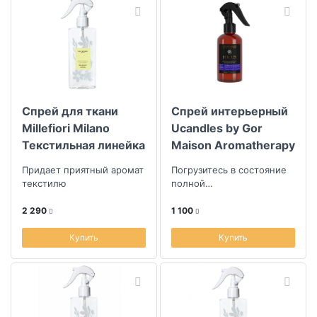
Спрей для ткани
Спрей интерьерный
Millefiori Milano
Ucandles by Gor
Текстильная линейка
Maison Aromatherapy
Белая гардения
Collection Focus
Придает приятный аромат
Погрузитесь в состояние
250мл
текстилю
полной
сосредоточенности и
умиротворённой ясности
2 290
1 100
Купить
Купить