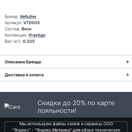
Бренд:
Vellutier
Артикул:
V72005
Состав:
Воск
Коллекция:
Prestige
Вес (кг):
0.225
Описание бренда
Доставка и оплата
Ароматы Vellutier — это тщательно подобранные
благородные утонченные композиции, которые перенесут
Доставка заказа:
вас в далекие странствия, передавая через уникальные
ноты захватывающие истории из самых красивых уголков
Доставка в Москве и области
мира!
Скидки до 20% по карте
В Москве и Московской области доставка курьером до
лояльности!
двери.
Мы используем файлы cookie и сервисы ООО
Стоимость доставки в Москве в пределах МКАД
399 руб.
,
"Яндекс" - "Яндекс.Метрика" для сбора технических
получить скидки
в Московской Области и Москве за МКАД
599 руб.