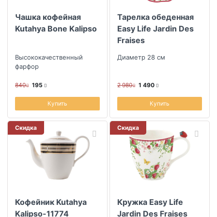
Чашка кофейная
Тарелка обеденная
Kutahya Bone Kalipso
Easy Life Jardin Des
Fraises
Высококачественный
Диаметр 28 см
фарфор
840
195
2 980
1 490
Купить
Купить
Скидка
Скидка
Кофейник Kutahya
Кружка Easy Life
Kalipso-11774
Jardin Des Fraises