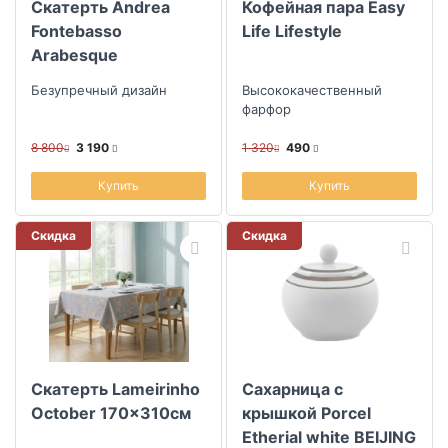
Скатерть Andrea
Кофейная пара Easy
Fontebasso
Life Lifestyle
Arabesque
150x300см
Безупречный дизайн
Высококачественный
фарфор
8 800
3 190
1 320
490
Купить
Купить
Скидка
Скидка
Скатерть Lameirinho
Сахарница с
October 170x310см
крышкой Porcel
Etherial white BEIJING