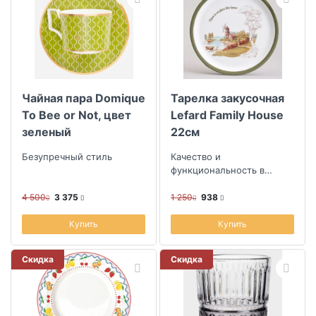
Чайная пара Domique
Тарелка закусочная
To Bee or Not, цвет
Lefard Family House
зеленый
22см
Безупречный стиль
Качество и
функциональность в
оригинальном
дизайнерском
4 500
3 375
1 250
938
исполнении
Купить
Купить
Скидка
Скидка