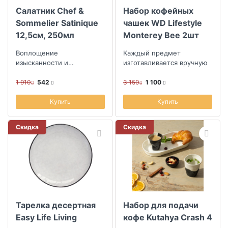
Салатник Chef &
Набор кофейных
Sommelier Satinique
чашек WD Lifestyle
12,5см, 250мл
Monterey Bee 2шт
Воплощение
Каждый предмет
изысканности и
изготавливается вручную
безупречного вкуса
1 910
542
3 150
1 100
Купить
Купить
Скидка
Скидка
Тарелка десертная
Набор для подачи
Easy Life Living
кофе Kutahya Crash 4