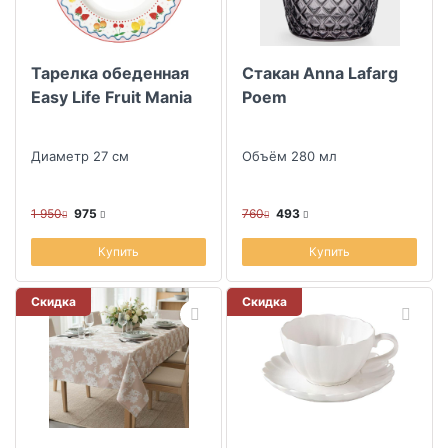
Тарелка обеденная
Стакан Anna Lafarg
Easy Life Fruit Mania
Poem
Диаметр 27 см
Объём 280 мл
1 950
975
760
493
Купить
Купить
Скидка
Скидка