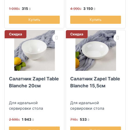
цвет, правильные
пропорции и формы
1 090
315
4 990
3 150
Купить
Купить
Скидка
Скидка
Салатник Zapel Table
Салатник Zapel Table
Blanche 20см
Blanche 15,5см
Для идеальной
Для идеальной
сервировки стола
сервировки стола
2 590
1 943
710
533