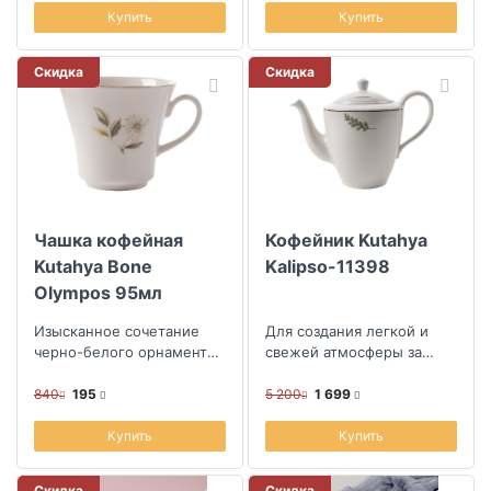
Купить
Купить
Скидка
Скидка
Чашка кофейная
Кофейник Kutahya
Kutahya Bone
Kalipso-11398
Olympos 95мл
Изысканное сочетание
Для создания легкой и
черно-белого орнамента
свежей атмосферы за
и цветов
столом
840
195
5 200
1 699
Купить
Купить
Скидка
Скидка