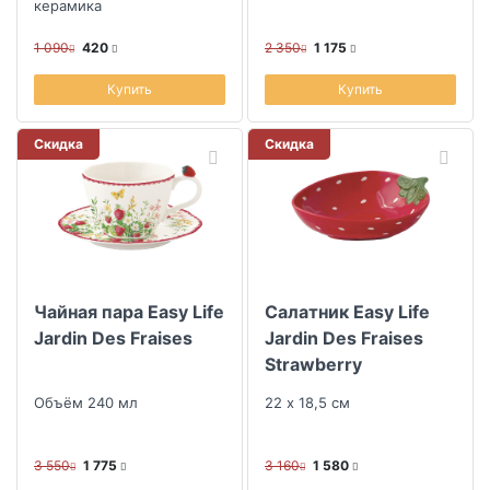
керамика
1 090
420
2 350
1 175
Купить
Купить
Скидка
Скидка
Чайная пара Easy Life
Салатник Easy Life
Jardin Des Fraises
Jardin Des Fraises
Strawberry
22x18,5см
Объём 240 мл
22 х 18,5 см
3 550
1 775
3 160
1 580