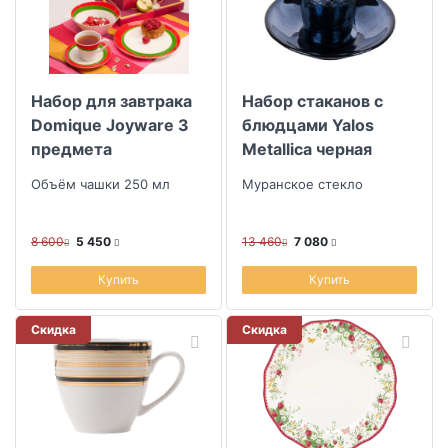
Сервизы и посуда для чая и кофе
Коллекция
Столовые приборы
Набор для завтрака
Набор стаканов с
Детская посуда и столовые приборы
Скидка
Domique Joyware 3
блюдцами Yalos
Пасха
предмета
Metallica черная
Размер скидки, %
слоновая кость и
Объём чашки 250 мл
Муранское стекло
перламутр 2шт
Комплектация (для интернет-магазина)
8 600
5 450
13 460
7 080
Купить
Купить
Скидка
Скидка