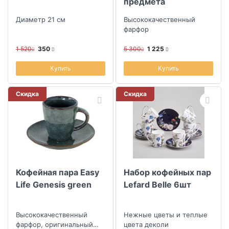
предмета
Диаметр 21 см
Высококачественный
фарфор
1 520
350
5 300
1 225
Купить
Купить
Скидка
Скидка
Кофейная пара Easy
Набор кофейных пар
Life Genesis green
Lefard Belle 6шт
Высококачественный
Нежные цветы и теплые
фарфор, оригинальный
цвета деколи