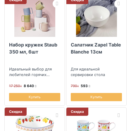
Набор кружек Staub
Салатник Zapel Table
350 мл, 6шт
Blanche 13см
Идеальный выбор для
Для идеальной
любителей горячих
сервировки стола
напитков
17 250
8 640
790
593
Купить
Купить
Скидка
Скидка