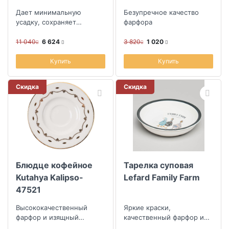
290мл
Дает минимальную
Безупречное качество
усадку, сохраняет
фарфора
стойкость окраски даже
при многократных
11 040
6 624
3 820
1 020
стирках, практически не
м...
Купить
Купить
Скидка
Скидка
Блюдце кофейное
Тарелка суповая
Kutahya Kalipso-
Lefard Family Farm
47521
Высококачественный
Яркие краски,
фарфор и изящный
качественный фарфор и
орнамент
уют в каждой детали