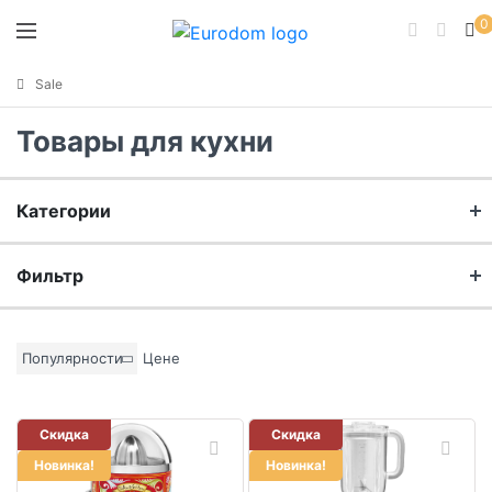
0
Sale
Товары для кухни
Категории
Посуда для приготовления
Фильтр
Инструменты повара
Бренд
Популярности
Цене
Хранение продуктов
Материал
Приспособления для измельчения
Скидка
Скидка
Переноска продуктов
Новинка!
Новинка!
Цвет основы