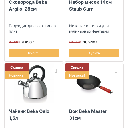
Сковорода Beka
Набор мисок 14см
Argilo, 28см
Staub 6шт
Подходит для всех типов
Нежные оттенки для
плит
кулинарных фантазий
8 460
4 850
18 750
10 940
Купить
Купить
Скидка
Скидка
Новинка!
Новинка!
Чайник Beka Oslo
Вок Beka Master
1,5л
31см