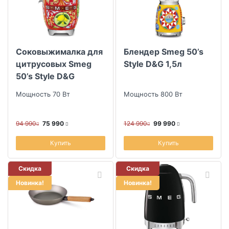
Инструменты кондитера
Коллекция
Текстиль
Соковыжималка для
Блендер Smeg 50’s
Аксессуары для кухни
Скидка
цитрусовых Smeg
Style D&G 1,5л
Смешивание и измерение
50’s Style D&G
Размер скидки, %
Мощность 70 Вт
Мощность 800 Вт
Ножи, подставки для ножей, точилки, доски разделочные
Длина (см)
Организация пространства
94 990
75 990
124 990
99 990
Бытовая техника для кухни
Купить
Купить
Ширина (см)
Барные принадлежности
Скидка
Скидка
Новинка!
Новинка!
Посуда для гриля и пикника