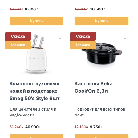
13 190
8 600
16 050
10 500
Купить
Купить
Скидка
Скидка
Новинка!
Новинка!
Комплект кухонных
Кастрюля Beka
ножей в подставке
Cook'On 6,3л
Smeg 50’s Style 6шт
Для ценителей стиля и
Подходит для всех типов
надёжности
плит
51 240
40 990
12 100
9 750