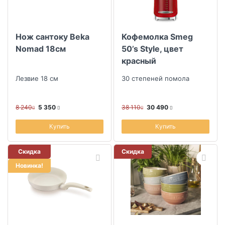
Нож сантоку Beka
Кофемолка Smeg
Nomad 18см
50’s Style, цвет
красный
Лезвие 18 см
30 степеней помола
8 240
5 350
38 110
30 490
Купить
Купить
Скидка
Скидка
Новинка!