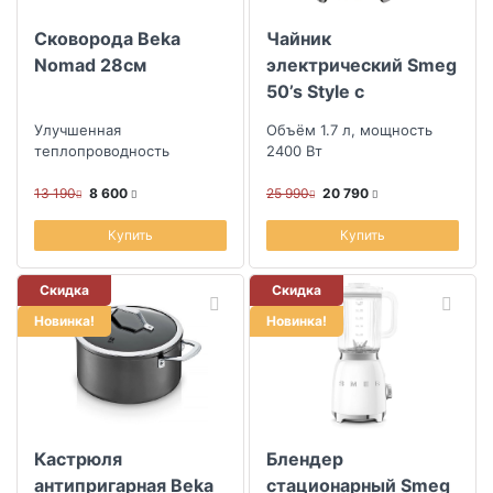
Сковорода Beka
Чайник
Nomad 28см
электрический Smeg
50’s Style с
регулируемой
Улучшенная
Объём 1.7 л, мощность
температурой,
теплопроводность
2400 Вт
черный
13 190
8 600
25 990
20 790
Купить
Купить
Скидка
Скидка
Новинка!
Новинка!
Кастрюля
Блендер
антипригарная Beka
стационарный Smeg