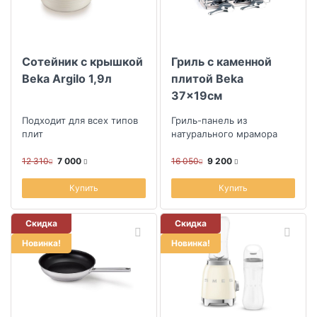
Сотейник с крышкой
Гриль с каменной
Beka Argilo 1,9л
плитой Beka
37x19см
Подходит для всех типов
Гриль-панель из
плит
натурального мрамора
12 310
7 000
16 050
9 200
Купить
Купить
Скидка
Скидка
Новинка!
Новинка!