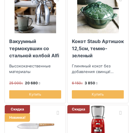
Вакуумный
Кокот Staub Артишок
термокувшин со
12,5см, темно-
стальной колбой Alfi
зеленый
Hotello 1л
Высококачественные
Глиняный кокот без
материалы
добавления свинца!
Можно использовать
даже в микроволновке и
25 000
20 680
6 150
3 850
использовать в качес...
Купить
Купить
Скидка
Скидка
Новинка!