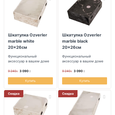
Цвет основы
Скидка
Шкатулка Ozverler
Шкатулка Ozverler
Размер скидки, %
marble white
marble black
20x26см
20x26см
Ширина (см)
Функциональный
Функциональный
аксессуар в вашем доме
аксессуар в вашем доме
9 240
3 090
9 240
3 090
Купить
Купить
Скидка
Скидка