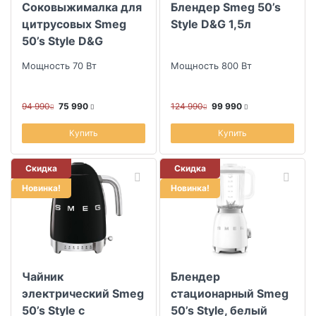
Соковыжималка для
Блендер Smeg 50’s
Скидка
цитрусовых Smeg
Style D&G 1,5л
50’s Style D&G
Размер скидки, %
Мощность 70 Вт
Мощность 800 Вт
94 990
75 990
124 990
99 990
Купить
Купить
Скидка
Скидка
Новинка!
Новинка!
Чайник
Блендер
электрический Smeg
стационарный Smeg
50’s Style с
50’s Style, белый