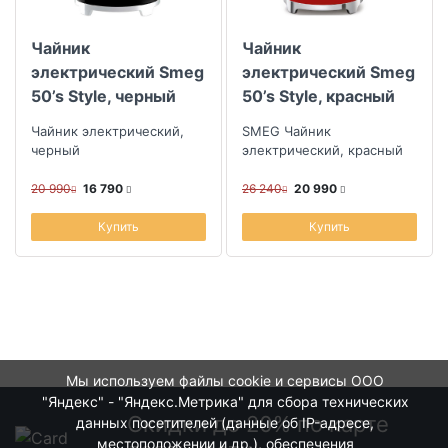
Чайник
Чайник
электрический Smeg
электрический Smeg
50’s Style, черный
50’s Style, красный
Чайник электрический,
SMEG Чайник
черный
электрический, красный
20 990
16 790
26 240
20 990
Купить
Купить
Мы используем файлы cookie и сервисы ООО
"Яндекс" - "Яндекс.Метрика" для сбора технических
Скидки до 20% по карте
данных посетителей (данные об IP-адресе,
местоположении и др.), обеспечения