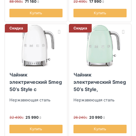
насадки для взбивания, 1
88 950
71 160
22 490
17 990
насадка для те...
Купить
Купить
Скидка
Скидка
Чайник
Чайник
электрический Smeg
электрический Smeg
50’s Style с
50’s Style,
регулируемой
пастельный зеленый
Нержавеющая сталь
Нержавеющая сталь
температурой,
белый
32 490
25 990
26 240
20 990
Купить
Купить