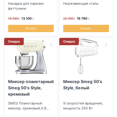
Насадка для нарезки
Нержавеющая сталь
феттучини
16 380
13 100
20 990
16 790
Купить
Купить
Скидка
Скидка
Миксер планетарный
Миксер Smeg 50’s
Smeg 50’s Style,
Style, белый
кремовый
SMEG Планетарный
9 скоростей вращения,
миксер, кремовый,0,8
мощность 250 Вт
кВт; объем чаши 4,8л,2