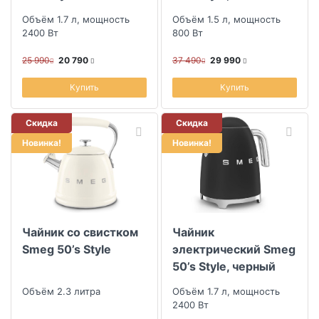
регулируемой
Объём 1.7 л, мощность
Объём 1.5 л, мощность
температурой,
2400 Вт
800 Вт
черный
25 990
20 790
37 490
29 990
Купить
Купить
Скидка
Скидка
Новинка!
Новинка!
Чайник со свистком
Чайник
Smeg 50’s Style
электрический Smeg
50’s Style, черный
матовый
Объём 2.3 литра
Объём 1.7 л, мощность
2400 Вт