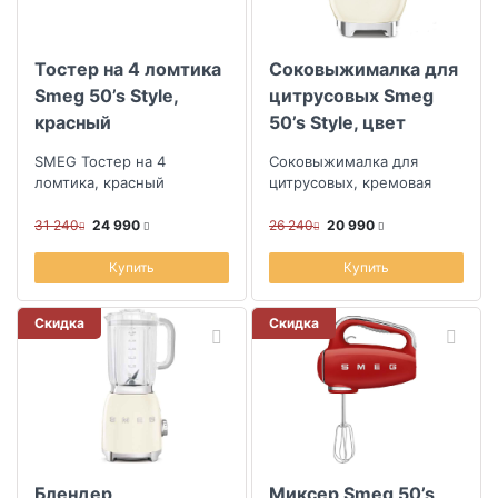
Тостер на 4 ломтика
Соковыжималка для
Smeg 50’s Style,
цитрусовых Smeg
красный
50’s Style, цвет
кремовый
SMEG Тостер на 4
Соковыжималка для
ломтика, красный
цитрусовых, кремовая
31 240
24 990
26 240
20 990
Купить
Купить
Скидка
Скидка
Блендер
Миксер Smeg 50’s