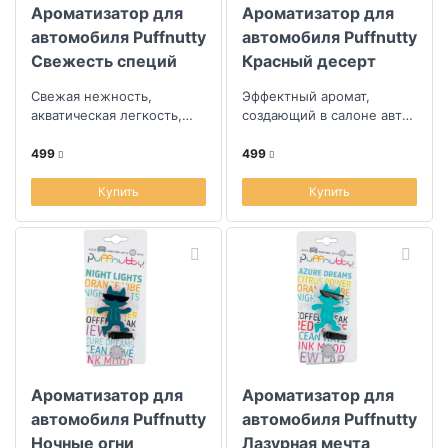
Ароматизатор для
Ароматизатор для
автомобиля Puffnutty
автомобиля Puffnutty
Свежесть специй
Красный десерт
Cвежая нежность,
Эффектный аромат,
акватическая легкость,
создающий в салоне авто
прохлада и терпкость -
уникальную атмосферу и
воздушная акварельная
оперативно устраняющий
499
499
фантазия на тем...
неприятные з...
Купить
Купить
Ароматизатор для
Ароматизатор для
автомобиля Puffnutty
автомобиля Puffnutty
Ночные огни
Лазурная мечта