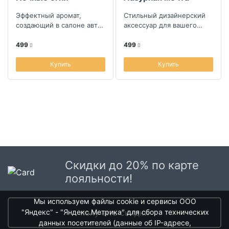
Эффектный аромат,
Стильный дизайнерский
создающий в салоне авто
аксессуар для вашего
уникальную атмосферу и
авто
оперативно устраняющий
499
499
неприятные з...
Купить
Купить
Скидки до 20% по карте
лояльности!
Мы используем файлы cookie и сервисы ООО
"Яндекс" - "Яндекс.Метрика" для сбора технических
получить скидки
данных посетителей (данные об IP-адресе,