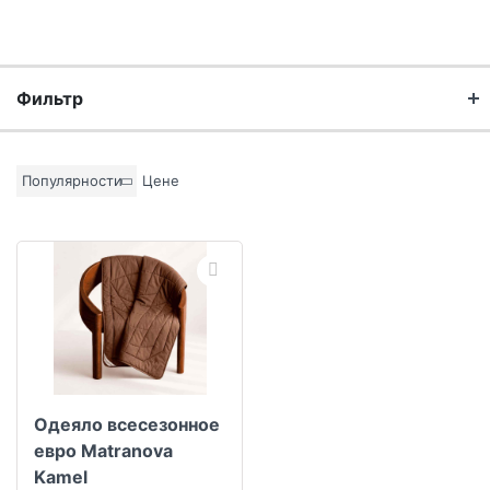
Фильтр
Бренд
Популярности
Цене
Материал
Цвет основы
Коллекция
Одеяло всесезонное
евро Matranova
Kamel