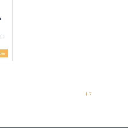
i
ля
ить
1-7