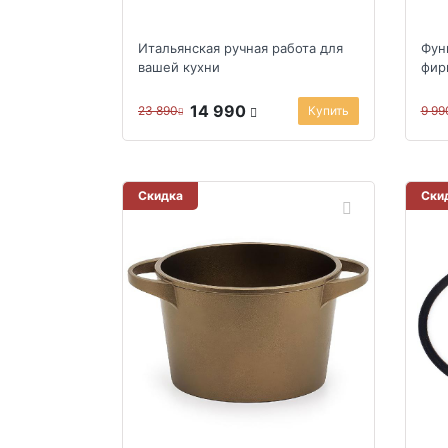
Итальянская ручная работа для
Фун
вашей кухни
фир
14 990
23 890
Купить
9 99
Скидка
Ски