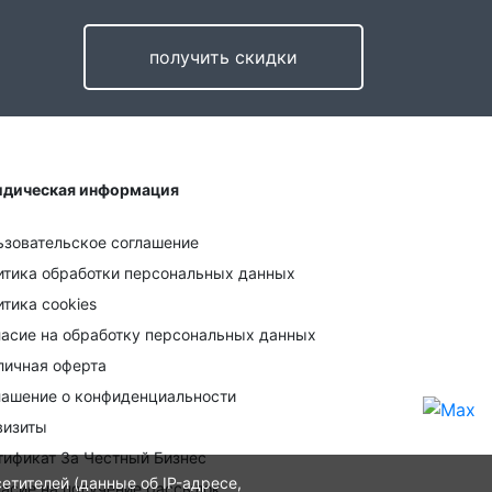
получить скидки
дическая информация
ьзовательское соглашение
итика обработки персональных данных
тика cookies
ласие на обработку персональных данных
личная оферта
лашение о конфиденциальности
визиты
тификат За Честный Бизнес
етителей (данные об IP-адресе,
ласие на получение рассылок