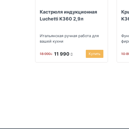
Кастрюля индукционная
Кры
Luchetti K360 2,9л
K3
Итальянская ручная работа для
Фун
вашей кухни
фир
11 990
18 990
Купить
10 8