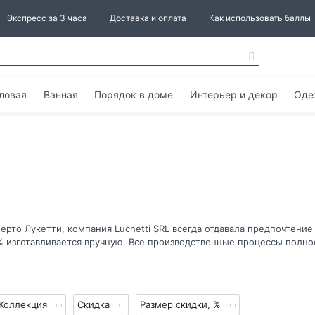
Экспресс за 3 часа
Доставка и оплата
Как использовать баллы
ловая
Ванная
Порядок в доме
Интерьер и декор
Оде
ерто Лукетти, компания Luchetti SRL всегда отдавала предпочтени
% изготавливается вручную. Все производственные процессы полно
Коллекция
Скидка
Размер скидки, %