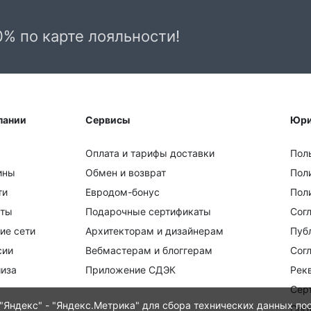
0% по карте лояльности!
пании
Сервисы
Юри
Оплата и тарифы доставки
Пол
ины
Обмен и возврат
Пол
ти
Евродом-бонус
Поли
кты
Подарочные сертификаты
Сог
ие сети
Архитекторам и дизайнерам
Пуб
сии
Вебмастерам и блоггерам
Сог
иза
Приложение СДЭК
Рек
Сер
Яндекс" - "Яндекс.Метрика" для сбора технических данных пос
Сог