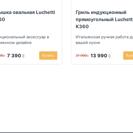
шка овальная Luchetti
Гриль индукционный
60
прямоугольный Luchett
K360
кциональный аксессуар в
Итальянская ручная работа д
менном дизайне
вашей кухни
7 390
13 990
90
Купить
21 990
Куп