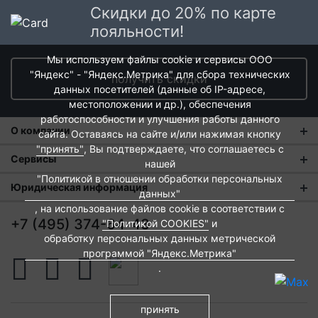
Скидки до 20% по карте
лояльности!
Мы используем файлы cookie и сервисы ООО
"Яндекс" - "Яндекс.Метрика" для сбора технических
получить скидки
данных посетителей (данные об IP-адресе,
местоположении и др.), обеспечения
работоспособности и улучшения работы данного
О компании
сайта. Оставаясь на сайте и/или нажимая кнопку
"принять"
, Вы подтверждаете, что соглашаетесь с
О нас
Сервисы
нашей
"Политикой в отношении обработки персональных
Магазины
Оплата и тарифы доставки
Юридическая информация
данных"
Новости
, на использование файлов cookie в соответствии с
Обмен и возврат
Пользовательское соглашение
+7 (495) 374-64-43
"Политикой COOKIES"
и
Контакты
Евродом-бонус
Политика обработки персональных данных
обработку персональных данных метрической
программой "Яндекс.Метрика"
Развитие сети
Подарочные сертификаты
Политика cookies
.
Вакансии
Архитекторам и дизайнерам
Согласие на обработку персональных данных
Франшиза
принять
Вебмастерам и блоггерам
Публичная оферта