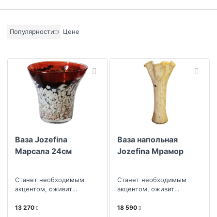
Бренд
Популярности
Цене
Материал
Цвет основы
Коллекция
Ваза Jozefina
Ваза напольная
Марсала 24см
Jozefina Мрамор
Станет необходимым
Станет необходимым
акцентом, оживит
акцентом, оживит
интерьер и внесет яркий
интерьер и внесет яркий
колорит
колорит
13 270
18 590