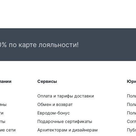
0% по карте лояльности!
пании
Сервисы
Юри
Оплата и тарифы доставки
Пол
ины
Обмен и возврат
Пол
ти
Евродом-бонус
Поли
кты
Подарочные сертификаты
Сог
ие сети
Архитекторам и дизайнерам
Пуб