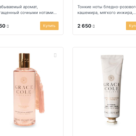
абываемый аромат,
Тонкие ноты бледно-розовог
гащенный сочными нотами
кашемира, мягкого инжира,
ктового сада
персика и сливы
250
2 650
Купить
Куп