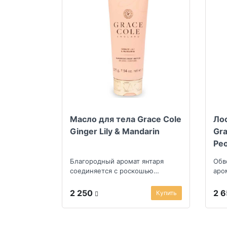
Масло для тела Grace Cole
Лос
Ginger Lily & Mandarin
Gra
Pe
Благородный аромат янтаря
Обв
соединяется с роскошью
аро
экзотической лилии
пра
2 250
2 
Купить