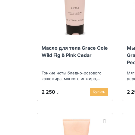
Масло для тела Grace Cole
Мы
Wild Fig & Pink Cedar
Gra
Pe
Тонкие ноты бледно-розового
Мяг
кашемира, мягкого инжира,
дер
персика и сливы
тон
шле
2 250
2 
Купить