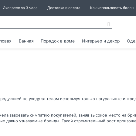
Экспресс за 3 часа
Доставка и оплата
Как использовать баллы
ловая
Ванная
Порядок в доме
Интерьер и декор
Оде
 продукцией по уходу за телом используя только натуральные инг
умела завоевать симпатию покупателей, заняв высокое место на бр
орые давно узнаваемые бренды. Такой стремительный рост произо