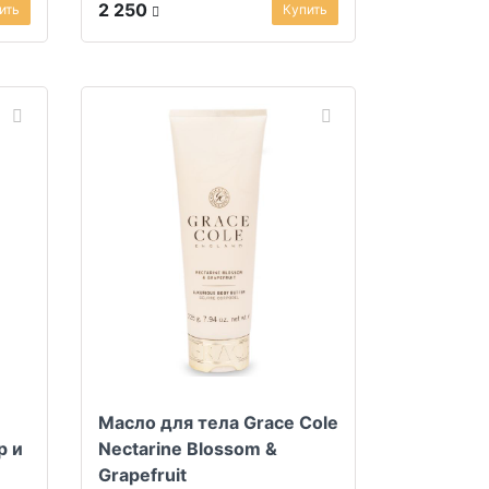
2 250
ить
Купить
Масло для тела Grace Cole
р и
Nectarine Blossom &
Grapefruit