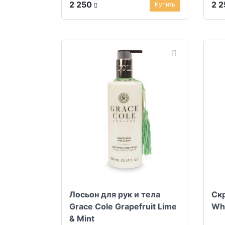
ягод
2 250
2 
Купить
Лосьон для рук и тела
Скр
Grace Cole Grapefruit Lime
Whi
& Mint