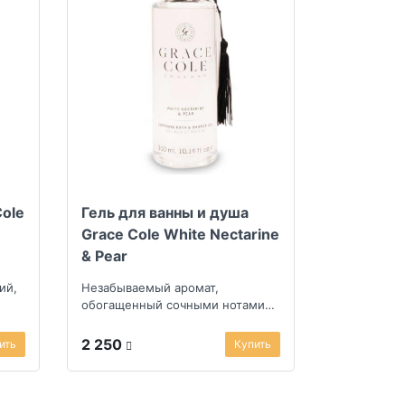
Cole
Гель для ванны и душа
Grace Cole White Nectarine
& Pear
ий,
Незабываемый аромат,
обогащенный сочными нотами
фруктового сада
2 250
ить
Купить