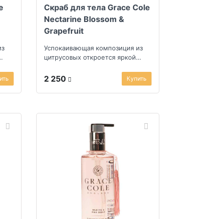
e
Скраб для тела Grace Cole
Nectarine Blossom &
Grapefruit
из
Успокаивающая композиция из
цитрусовых откроется яркой
ими
мякотью грейпфрута, терпкими
ягодами черной с...
2 250
ить
Купить