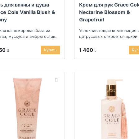
ь для ванны и душа
Крем для рук Grace Col
ce Cole Vanilla Blush &
Nectarine Blossom &
ony
Grapefruit
кая кашемировая база из
Успокаивающая композиция 
ева, мускуса и амбры оставит
цитрусовых откроется яркой
кий, но продолжительный
мякотью грейпфрута, терпк
йф
ягодами черной с...
250
1 400
Купить
Куп