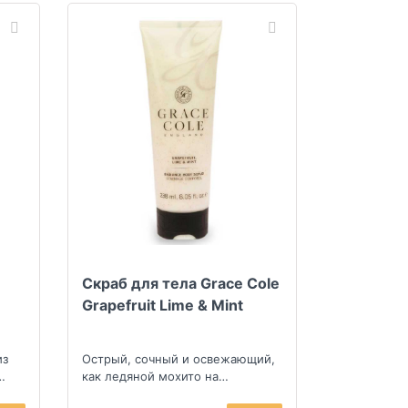
Скраб для тела Grace Cole
Grapefruit Lime & Mint
из
Острый, сочный и освежающий,
как ледяной мохито на
ими
тропическом пляже