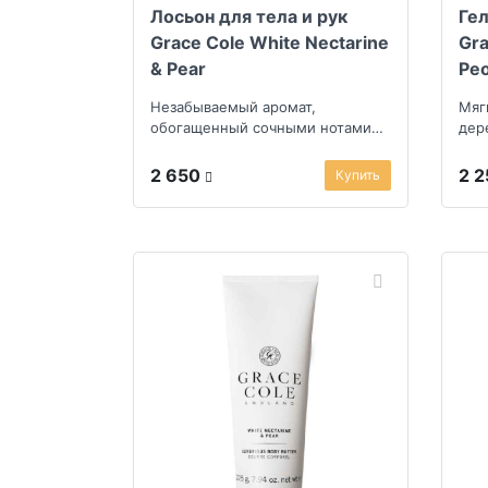
Лосьон для тела и рук
Гел
Grace Cole White Nectarine
Gra
& Pear
Pe
Незабываемый аромат,
Мяг
обогащенный сочными нотами
дер
фруктового сада
тон
шле
2 650
2 
Купить