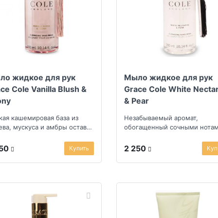
ло жидкое для рук
Мыло жидкое для рук
ce Cole Vanilla Blush &
Grace Cole White Necta
ony
& Pear
кая кашемировая база из
Незабываемый аромат,
ева, мускуса и амбры оставит
обогащенный сочными нота
кий, но продолжительный
фруктового сада
йф
250
2 250
Купить
Куп