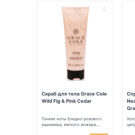
Скраб для тела Grace Cole
Спр
Wild Fig & Pink Cedar
Nec
Gra
Тонкие ноты бледно-розового
Усп
кашемира, мягкого инжира,
цит
персика и сливы
мяк