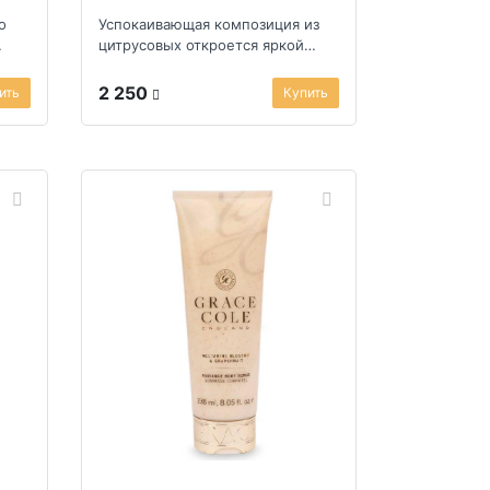
о
Успокаивающая композиция из
цитрусовых откроется яркой
мякотью грейпфрута, терпкими
ягодами черной с...
2 250
ить
Купить