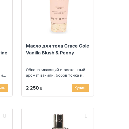
Масло для тела Grace Cole
rine
Vanilla Blush & Peony
Обволакивающий и роскошный
ми
аромат ванили, бобов тонка и
пралине
2 250
ить
Купить