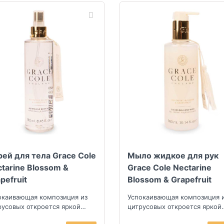
ей для тела Grace Cole
Мыло жидкое для рук
tarine Blossom &
Grace Cole Nectarine
pefruit
Blossom & Grapefruit
окаивающая композиция из
Успокаивающая композиция 
русовых откроется яркой
цитрусовых откроется яркой
отью грейпфрута, терпкими
мякотью грейпфрута, терпк