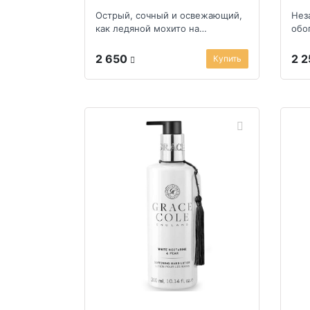
Острый, сочный и освежающий,
Нез
как ледяной мохито на
обо
тропическом пляже
фру
2 650
2 
Купить