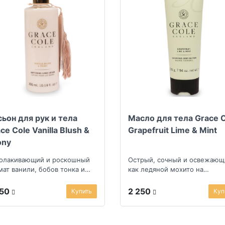
ьон для рук и тела
Масло для тела Grace 
ce Cole Vanilla Blush &
Grapefruit Lime & Mint
ony
олакивающий и роскошный
Острый, сочный и освежающ
мат ванили, бобов тонка и
как ледяной мохито на
лине
тропическом пляже
650
2 250
Купить
Куп