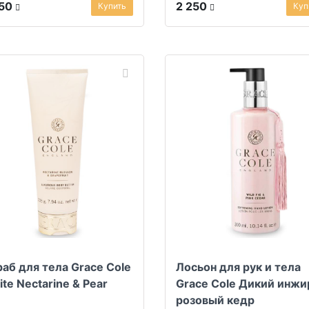
ами черной с...
ягодами черной с...
250
2 250
Купить
Куп
аб для тела Grace Cole
Лосьон для рук и тела
te Nectarine & Pear
Grace Cole Дикий инжи
розовый кедр