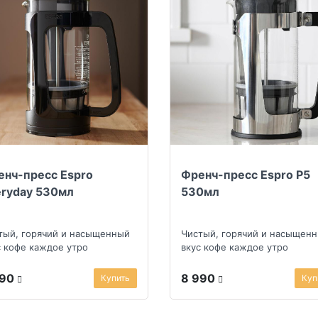
енч-пресс Espro
Френч-пресс Espro P5
eryday 530мл
530мл
тый, горячий и насыщенный
Чистый, горячий и насыщен
с кофе каждое утро
вкус кофе каждое утро
990
8 990
Купить
Куп