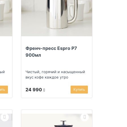
Френч-пресс Espro P7
900мл
ный
Чистый, горячий и насыщенный
вкус кофе каждое утро
24 990
ить
Купить