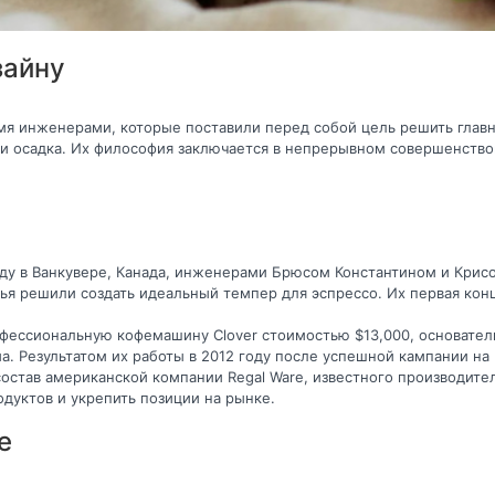
зайну
умя инженерами, которые поставили перед собой цель решить гла
и и осадка. Их философия заключается в непрерывном совершенство
оду в Ванкувере, Канада, инженерами Брюсом Константином и Крис
зья решили создать идеальный темпер для эспрессо. Их первая кон
фессиональную кофемашину Clover стоимостью $13,000, основател
. Результатом их работы в 2012 году после успешной кампании на K
остав американской компании Regal Ware, известного производите
дуктов и укрепить позиции на рынке.
е