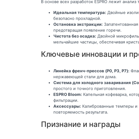
В основе всех разработок ESPRO лежит анализ
Идеальная температура:
Двойные изолир
безопасно прохладной.
Остановка экстракции:
Запатентованная 
предотвращая появление горечи.
Чистота без осадка:
Двойной микрофильт
мельчайшие частицы, обеспечивая криста
Ключевые инновации и пр
Линейка френч-прессов (P0, P3, P7):
Флаг
нержавеющей стали для дома.
Система для холодного заваривания (Col
простого и точного приготовления.
ESPRO Bloom:
Капельная кофеварка, кот
фильтрации.
Аксессуары:
Калиброванные темперы и п
повторяемость результата.
Признание и награды