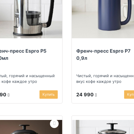
нч-пресс Espro P5
Френч-пресс Espro P7
0мл
0,9л
тый, горячий и насыщенный
Чистый, горячий и насыщен
с кофе каждое утро
вкус кофе каждое утро
990
24 990
Купить
Куп