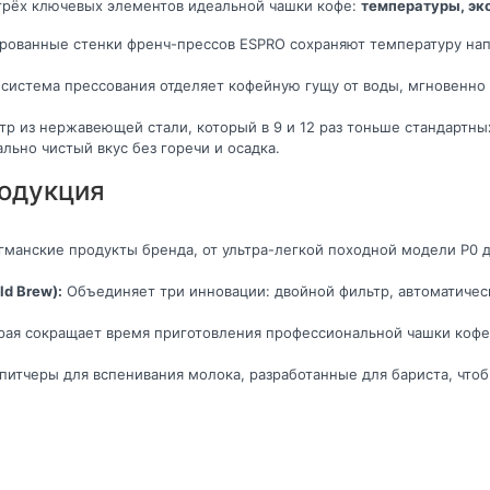
 трёх ключевых элементов идеальной чашки кофе:
температуры, эк
ованные стенки френч-прессов ESPRO сохраняют температуру напи
система прессования отделяет кофейную гущу от воды, мгновенно 
р из нержавеющей стали, который в 9 и 12 раз тоньше стандартны
льно чистый вкус без горечи и осадка.
одукция
манские продукты бренда, от ультра-легкой походной модели P0 
d Brew):
Объединяет три инновации: двойной фильтр, автоматичес
орая сокращает время приготовления профессиональной чашки коф
итчеры для вспенивания молока, разработанные для бариста, что