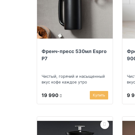
Френч-пресс 530мл Espro
Фре
P7
90
Чистый, горячий и насыщенный
Чис
вкус кофе каждое утро
вку
19 990
9 
Купить