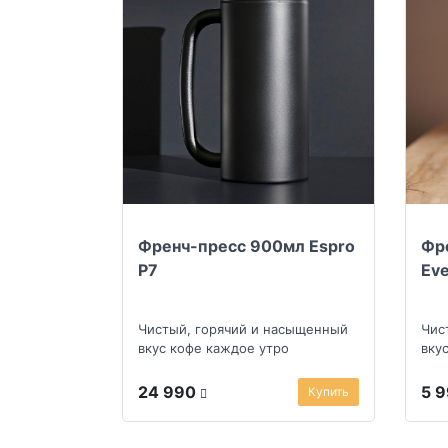
Френч-пресс 900мл Espro
Фр
P7
Ev
Чистый, горячий и насыщенный
Чис
вкус кофе каждое утро
вку
24 990
5 
Купить