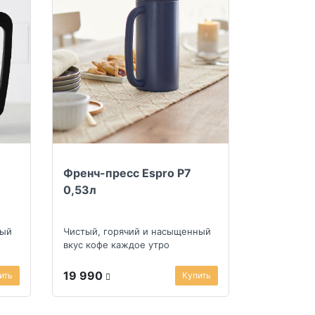
Френч-пресс Espro P7
0,53л
ный
Чистый, горячий и насыщенный
вкус кофе каждое утро
19 990
ить
Купить