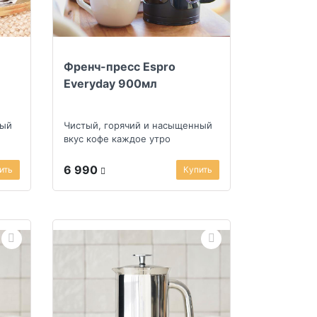
Френч-пресс Espro
Everyday 900мл
ный
Чистый, горячий и насыщенный
вкус кофе каждое утро
6 990
ить
Купить