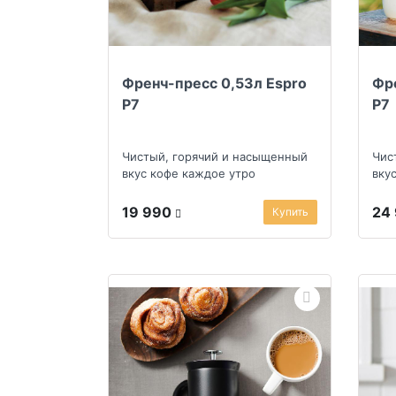
Френч-пресс 0,53л Espro
Фре
P7
P7
Чистый, горячий и насыщенный
Чис
вкус кофе каждое утро
вку
19 990
24
Купить