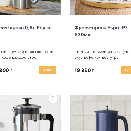
нч-пресс 0,9л Espro
Френч-пресс Espro P7
530мл
тый, горячий и насыщенный
Чистый, горячий и насыщен
с кофе каждое утро
вкус кофе каждое утро
 990
19 990
Купить
Куп