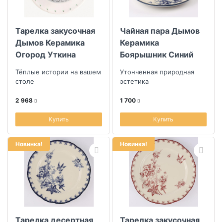
Тарелка закусочная
Чайная пара Дымов
Дымов Керамика
Керамика
Огород Уткина
Боярышник Синий
Охота
220мл
Тёплые истории на вашем
Утонченная природная
столе
эстетика
2 968
1 700
Купить
Купить
Новинка!
Новинка!
Тарелка десертная
Тарелка закусочная