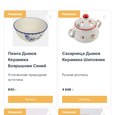
Материал
Новинка!
Новинка!
Цвет основы
Коллекция
Пиала Дымов
Сахарница Дымов
Керамика
Керамика Шиповник
Боярышник Синий
Утонченная природная
Ручная роспись
эстетика
930
4 648
Купить
Купить
Новинка!
Новинка!