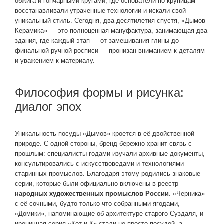
обжига и гончарными кругами, где основатели по крупицам
восстанавливали утраченные технологии и искали свой
уникальный стиль. Сегодня, два десятилетия спустя, «Дымов
Керамика» — это полноценная мануфактура, занимающая два
здания, где каждый этап — от замешивания глины до
финальной ручной росписи — пронизан вниманием к деталям
и уважением к материалу.
Философия формы и рисунка:
диалог эпох
Уникальность посуды «Дымов» кроется в её двойственной
природе. С одной стороны, бренд бережно хранит связь с
прошлым: специалисты годами изучали архивные документы,
консультировались с искусствоведами и технологиями
старинных промыслов. Благодаря этому родились знаковые
серии, которые были официально включены в реестр
народных художественных промыслов России
. «Черника»
с её сочными, будто только что собранными ягодами,
«Домики», напоминающие об архитектуре старого Суздаля, и
ироничная серия «Кот и К» стали не просто посудой, а