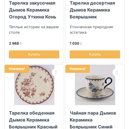
Тарелка закусочная
Тарелка десертная
Дымов Керамика
Дымов Керамика
Огород Уткина Конь
Боярышник
Тёплые истории на вашем
Утонченная природная
столе
эстетика
2 968
1 030
Купить
Купить
Новинка!
Новинка!
Тарелка обеденная
Чайная пара Дымов
Дымов Керамика
Керамика
Боярышник Красный
Боярышник Синий