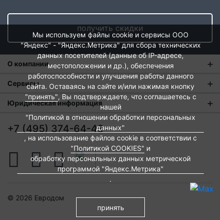
получить скидки
Мы используем файлы cookie и сервисы ООО
"Яндекс" - "Яндекс.Метрика" для сбора технических
данных посетителей (данные об IP-адресе,
О компании
местоположении и др.), обеспечения
работоспособности и улучшения работы данного
О нас
Сервисы
сайта. Оставаясь на сайте и/или нажимая кнопку
"принять"
, Вы подтверждаете, что соглашаетесь с
Магазины
Оплата и тарифы доставки
Юридическая информация
нашей
Новости
"Политикой в отношении обработки персональных
Обмен и возврат
Пользовательское соглашение
+7 (495) 374-64-43
данных"
Контакты
Евродом-бонус
, на использование файлов cookie в соответствии с
Политика обработки персональных данных
"Политикой COOKIES"
и
Развитие сети
Подарочные сертификаты
Политика cookies
обработку персональных данных метрической
Вакансии
программой "Яндекс.Метрика"
Архитекторам и дизайнерам
Согласие на обработку персональных данных
.
Франшиза
Вебмастерам и блоггерам
Публичная оферта
© 2026 Евродом
Приложение СДЭК
Соглашение о конфиденциальности
принять