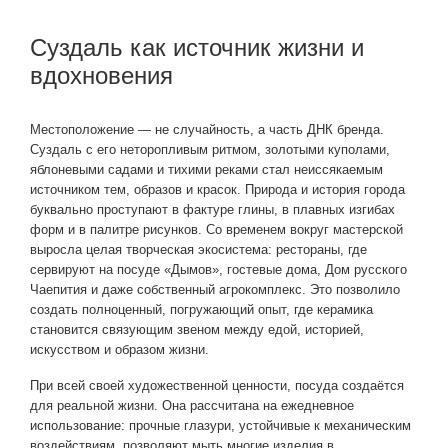
Суздаль как источник жизни и
вдохновения
Местоположение — не случайность, а часть ДНК бренда.
Суздаль с его неторопливым ритмом, золотыми куполами,
яблоневыми садами и тихими реками стал неиссякаемым
источником тем, образов и красок. Природа и история города
буквально проступают в фактуре глины, в плавных изгибах
форм и в палитре рисунков. Со временем вокруг мастерской
выросла целая творческая экосистема: рестораны, где
сервируют на посуде «Дымов», гостевые дома, Дом русского
Чаепития и даже собственный агрокомплекс. Это позволило
создать полноценный, погружающий опыт, где керамика
становится связующим звеном между едой, историей,
искусством и образом жизни.
При всей своей художественной ценности, посуда создаётся
для реальной жизни. Она рассчитана на ежедневное
использование: прочные глазури, устойчивые к механическим
воздействиям, позволяют мыть многие изделия в