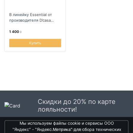
В линейку Essential от
производителя D’casa
входят удобные и
надежные кухонные
1 400
боксы, сахарницы, бан...
Купить
Скидки до 20% по карте
лояльности!
Мы используем файлы cookie и сервисы ООО
получить скидки
"Яндекс" - "Яндекс.Метрика" для сбора технических