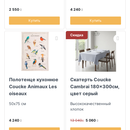
2 550
4 240
Купить
Купить
Скидка
Полотенце кухонное
Скатерть Coucke
Coucke Animaux Les
Cambrai 180x300см,
oiseaux
цвет серый
50х75 см
Высококачественный
хлопок
4 240
13 040
5 060