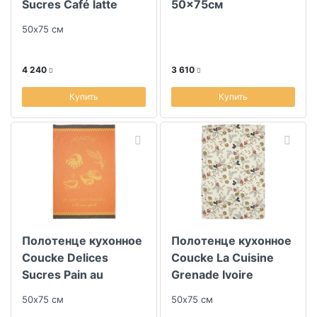
Sucres Café latte
50x75см
50х75 см
4 240
3 610
Купить
Купить
Полотенце кухонное
Полотенце кухонное
Coucke Delices
Coucke La Cuisine
Sucres Pain au
Grenade Ivoire
chocolat
50х75 см
50х75 см