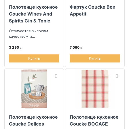
Полотенце кухонное
Фартук Coucke Bon
Coucke Wines And
Appetit
Spirits Gin & Tonic
Отличается высоким
качеством и
долговечностью
3 290
7 060
Купить
Купить
Полотенце кухонное
Полотенце кухонное
Coucke Delices
Coucke BOCAGE