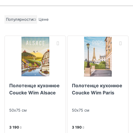
Бренд
Популярности
Цене
Материал
Цвет основы
Коллекция
Полотенце кухонное
Полотенце кухонное
Скидка
Coucke Wim Alsace
Coucke Wim Paris
Размер скидки, %
50х75 см
50х75 см
3 190
3 190