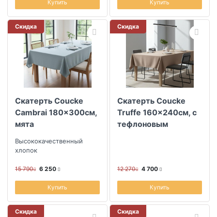
Купить
Купить
Скидка
Скидка
Скатерть Coucke
Скатерть Coucke
Cambrai 180x300см,
Truffe 160x240см, с
мята
тефлоновым
покрытием
Высококачественный
хлопок
15 790
6 250
12 270
4 700
Купить
Купить
Скидка
Скидка