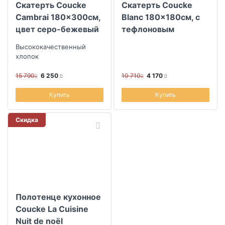
Скатерть Coucke
Скатерть Coucke
Cambrai 180x300см,
Blanc 180x180см, с
цвет серо-бежевый
тефлоновым
покрытием
Высококачественный
хлопок
15 790
6 250
10 710
4 170
Купить
Купить
Скидка
Полотенце кухонное
Coucke La Cuisine
Nuit de noël