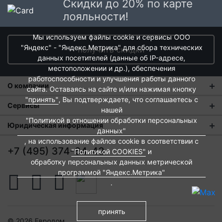
Скидки до 20% по карте
лояльности!
Мы используем файлы cookie и сервисы ООО
"Яндекс" - "Яндекс.Метрика" для сбора технических
получить скидки
данных посетителей (данные об IP-адресе,
местоположении и др.), обеспечения
работоспособности и улучшения работы данного
О компании
сайта. Оставаясь на сайте и/или нажимая кнопку
"принять"
, Вы подтверждаете, что соглашаетесь с
О нас
Сервисы
нашей
"Политикой в отношении обработки персональных
Магазины
Оплата и тарифы доставки
Юридическая информация
данных"
Новости
Обмен и возврат
, на использование файлов cookie в соответствии с
Пользовательское соглашение
+7 (495) 374-64-43
"Политикой COOKIES"
и
Контакты
Евродом-бонус
Политика обработки персональных данных
обработку персональных данных метрической
программой "Яндекс.Метрика"
Развитие сети
Подарочные сертификаты
Политика cookies
.
Вакансии
Архитекторам и дизайнерам
Согласие на обработку персональных данных
Франшиза
Вебмастерам и блоггерам
принять
Публичная оферта
© 2026 Евродом