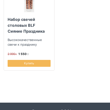
Коллекция
Набор свечей
Скидка
столовых BLF
Сияние Праздника
Размер скидки, %
6шт, медь
Высококачественные
свечи к празднику
2 990
1 550
Купить