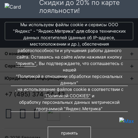
Скидки до 20% по карте
лояльности!
Мы используем файлы cookie и сервисы ООО
получить скидки
"Яндекс" - "Яндекс.Метрика" для сбора технических
данных посетителей (данные об IP-адресе,
местоположении и др.), обеспечения
работоспособности и улучшения работы данного
О компании
сайта. Оставаясь на сайте и/или нажимая кнопку
"принять"
, Вы подтверждаете, что соглашаетесь с
О нас
Сервисы
нашей
Магазины
"Политикой в отношении обработки персональных
Оплата и тарифы доставки
Юридическая информация
данных"
Новости
Обмен и возврат
, на использование файлов cookie в соответствии с
Пользовательское соглашение
+7 (495) 374-64-43
"Политикой COOKIES"
и
Контакты
Евродом-бонус
Политика обработки персональных данных
обработку персональных данных метрической
Развитие сети
программой "Яндекс.Метрика"
Подарочные сертификаты
Политика cookies
.
Вакансии
Архитекторам и дизайнерам
Согласие на обработку персональных данных
Франшиза
Вебмастерам и блоггерам
Публичная оферта
принять
© 2026 Евродом