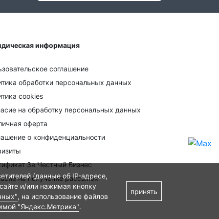
дическая информация
ьзовательское соглашение
итика обработки персональных данных
тика cookies
ласие на обработку персональных данных
личная оферта
лашение о конфиденциальности
визиты
тификат За Честный Бизнес
етителей (данные об IP-адресе,
ласие на получение рассылок
 сайте и/или нажимая кнопку
принять
нных"
, на использование файлов
ммой "Яндекс.Метрика"
.