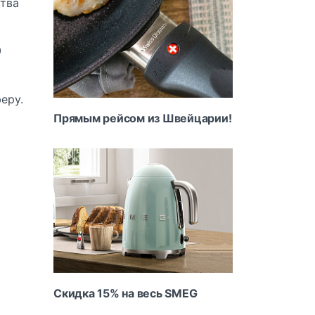
ства
0
еру.
Прямым рейсом из Швейцарии!
Скидка 15% на весь SMEG