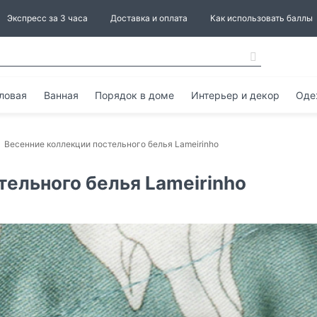
Экспресс за 3 часа
Доставка и оплата
Как использовать баллы
ловая
Ванная
Порядок в доме
Интерьер и декор
Оде
Весенние коллекции постельного белья Lameirinho
тельного белья Lameirinho