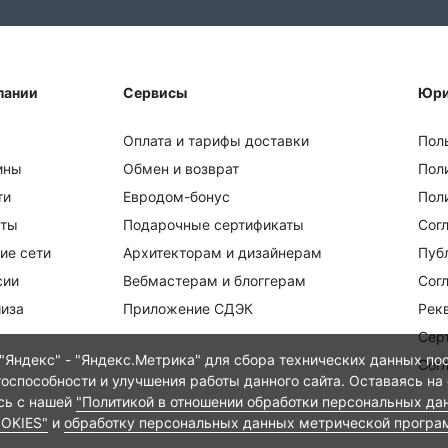
пании
Сервисы
Юри
Оплата и тарифы доставки
Пол
ины
Обмен и возврат
Пол
ти
Евродом-бонус
Поли
кты
Подарочные сертификаты
Сог
ие сети
Архитекторам и дизайнерам
Пуб
сии
Вебмастерам и блоггерам
Сог
иза
Приложение СДЭК
Рек
Сер
Яндекс" - "Яндекс.Метрика" для сбора технических данных пос
Сог
тоспособности и улучшения работы данного сайта. Оставаясь на
есь с нашей
"Политикой в отношении обработки персональных да
OOKIES"
и
обработку персональных данных метрической програ