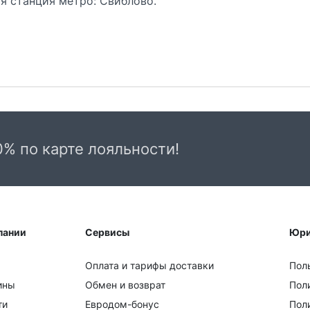
ая станция метро: Свиблово.
0% по карте лояльности!
пании
Сервисы
Юри
Оплата и тарифы доставки
Пол
ины
Обмен и возврат
Пол
ти
Евродом-бонус
Поли