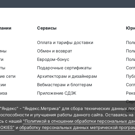
пании
Сервисы
Юри
Оплата и тарифы доставки
Пол
ины
Обмен и возврат
Пол
ти
Евродом-бонус
Поли
кты
Подарочные сертификаты
Сог
ие сети
Архитекторам и дизайнерам
Пуб
сии
Вебмастерам и блоггерам
Сог
иза
Приложение СДЭК
Рек
Сер
Яндекс" - "Яндекс.Метрика" для сбора технических данных пос
Сог
тоспособности и улучшения работы данного сайта. Оставаясь на
есь с нашей
"Политикой в отношении обработки персональных да
OOKIES"
и
обработку персональных данных метрической програ