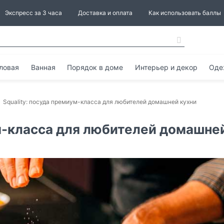
Экспресс за 3 часа
Доставка и оплата
Как использовать баллы
ловая
Ванная
Порядок в доме
Интерьер и декор
Оде
Squality: посуда премиум-класса для любителей домашней кухни
ум-класса для любителей домашне