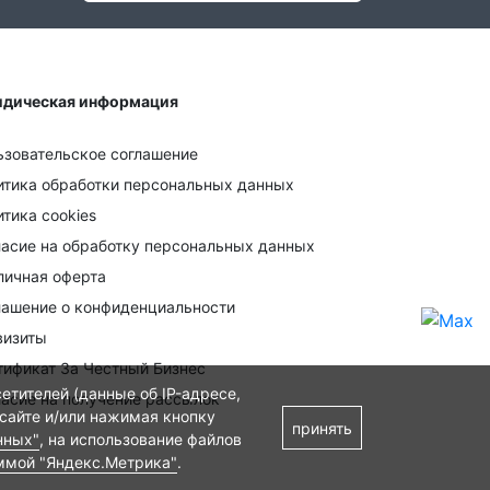
дическая информация
ьзовательское соглашение
итика обработки персональных данных
тика cookies
ласие на обработку персональных данных
личная оферта
лашение о конфиденциальности
визиты
тификат За Честный Бизнес
етителей (данные об IP-адресе,
ласие на получение рассылок
 сайте и/или нажимая кнопку
принять
нных"
, на использование файлов
ммой "Яндекс.Метрика"
.