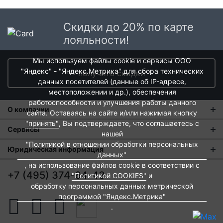
Скидки до 20% по карте
лояльности!
Мы используем файлы cookie и сервисы ООО
"Яндекс" - "Яндекс.Метрика" для сбора технических
получить скидки
данных посетителей (данные об IP-адресе,
местоположении и др.), обеспечения
работоспособности и улучшения работы данного
О компании
сайта. Оставаясь на сайте и/или нажимая кнопку
"принять"
, Вы подтверждаете, что соглашаетесь с
О нас
Сервисы
нашей
"Политикой в отношении обработки персональных
Магазины
Оплата и тарифы доставки
Юридическая информация
данных"
Новости
Обмен и возврат
, на использование файлов cookie в соответствии с
Пользовательское соглашение
+7 (495) 374-64-43
"Политикой COOKIES"
и
Контакты
Евродом-бонус
Политика обработки персональных данных
обработку персональных данных метрической
программой "Яндекс.Метрика"
Развитие сети
Подарочные сертификаты
Политика cookies
.
Вакансии
Архитекторам и дизайнерам
Согласие на обработку персональных данных