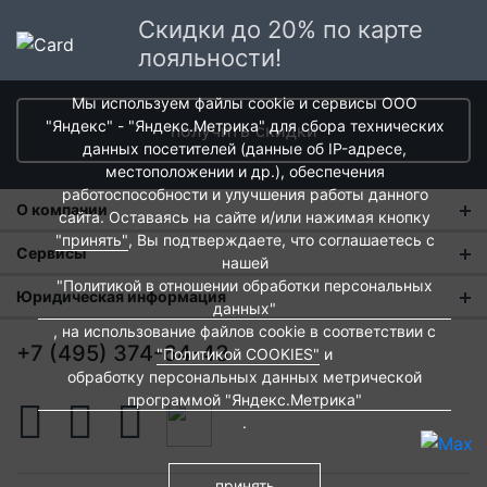
Скидки до 20% по карте
лояльности!
Мы используем файлы cookie и сервисы ООО
"Яндекс" - "Яндекс.Метрика" для сбора технических
получить скидки
данных посетителей (данные об IP-адресе,
местоположении и др.), обеспечения
работоспособности и улучшения работы данного
О компании
сайта. Оставаясь на сайте и/или нажимая кнопку
"принять"
, Вы подтверждаете, что соглашаетесь с
О нас
Сервисы
нашей
"Политикой в отношении обработки персональных
Магазины
Оплата и тарифы доставки
Юридическая информация
данных"
Новости
, на использование файлов cookie в соответствии с
Обмен и возврат
Пользовательское соглашение
+7 (495) 374-64-43
"Политикой COOKIES"
и
Контакты
Евродом-бонус
Политика обработки персональных данных
обработку персональных данных метрической
программой "Яндекс.Метрика"
Развитие сети
Подарочные сертификаты
Политика cookies
.
Вакансии
Архитекторам и дизайнерам
Согласие на обработку персональных данных
Франшиза
Вебмастерам и блоггерам
принять