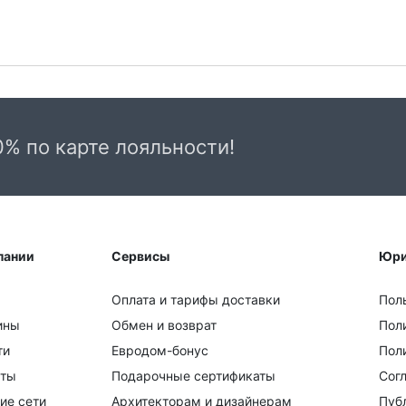
0% по карте лояльности!
пании
Сервисы
Юри
Оплата и тарифы доставки
Пол
ины
Обмен и возврат
Пол
ти
Евродом-бонус
Поли
кты
Подарочные сертификаты
Сог
ие сети
Архитекторам и дизайнерам
Пуб