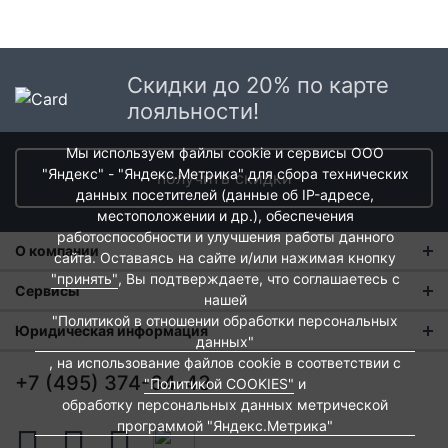
Скидки до 20% по карте
лояльности!
Мы используем файлы cookie и сервисы ООО
"Яндекс" - "Яндекс.Метрика" для сбора технических
получить скидки
данных посетителей (данные об IP-адресе,
местоположении и др.), обеспечения
работоспособности и улучшения работы данного
О компании
сайта. Оставаясь на сайте и/или нажимая кнопку
"принять"
, Вы подтверждаете, что соглашаетесь с
О нас
Сервисы
нашей
"Политикой в отношении обработки персональных
Магазины
Оплата и тарифы доставки
Юридическая информация
данных"
Новости
Обмен и возврат
, на использование файлов cookie в соответствии с
Пользовательское соглашение
+7 (495) 374-64-43
"Политикой COOKIES"
и
Контакты
Евродом-бонус
Политика обработки персональных данных
обработку персональных данных метрической
программой "Яндекс.Метрика"
Развитие сети
Подарочные сертификаты
Политика cookies
.