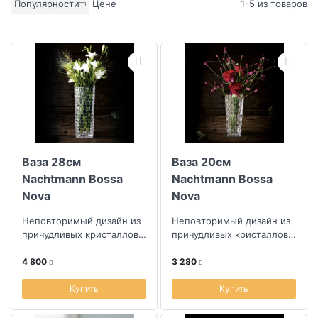
Популярности
Цене
1-5 из товаров
Ваза 28см
Ваза 20см
Nachtmann Bossa
Nachtmann Bossa
Nova
Nova
Неповторимый дизайн из
Неповторимый дизайн из
причудливых кристаллов в
причудливых кристаллов в
форме квадратов,
форме квадратов,
создающих плетеный
создающих плетеный
4 800
3 280
орнамент
орнамент
Купить
Купить