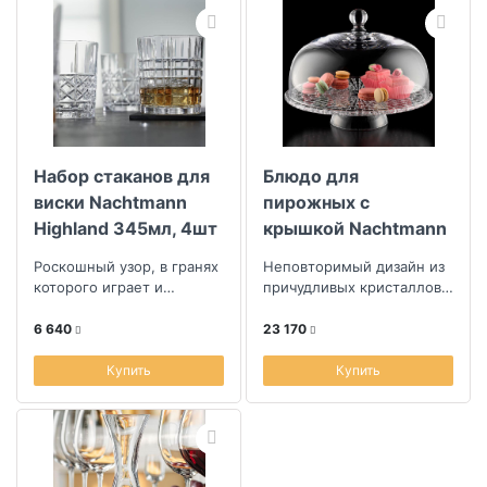
Набор стаканов для
Блюдо для
виски Nachtmann
пирожных с
Highland 345мл, 4шт
крышкой Nachtmann
Bossa Nova 32см
Роскошный узор, в гранях
Неповторимый дизайн из
которого играет и
причудливых кристаллов в
преломляется свет
форме квадратов,
создающих плетеный
6 640
23 170
орнамент
Купить
Купить