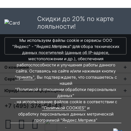
Скидки до 20% по карте
лояльности!
Мы используем файлы cookie и сервисы ООО
получить скидки
"Яндекс" - "Яндекс.Метрика" для сбора технических
данных посетителей (данные об IP-адресе,
местоположении и др.), обеспечения
работоспособности и улучшения работы данного
О компании
сайта. Оставаясь на сайте и/или нажимая кнопку
"принять"
, Вы подтверждаете, что соглашаетесь с
О нас
Сервисы
нашей
Магазины
"Политикой в отношении обработки персональных
Оплата и тарифы доставки
Юридическая информация
данных"
Новости
Обмен и возврат
Пользовательское соглашение
, на использование файлов cookie в соответствии с
+7 (495) 374-64-43
"Политикой COOKIES"
и
Контакты
Евродом-бонус
Политика обработки персональных данных
обработку персональных данных метрической
Развитие сети
программой "Яндекс.Метрика"
Подарочные сертификаты
Политика cookies
.
Вакансии
Архитекторам и дизайнерам