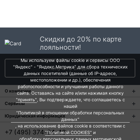
Скидки до 20% по карте
лояльности!
Мы используем файлы cookie и сервисы ООО
"Яндекс" - "Яндекс.Метрика" для сбора технических
получить скидки
данных посетителей (данные об IP-адресе,
местоположении и др.), обеспечения
работоспособности и улучшения работы данного
О компании
сайта. Оставаясь на сайте и/или нажимая кнопку
"принять"
, Вы подтверждаете, что соглашаетесь с
О нас
Сервисы
нашей
"Политикой в отношении обработки персональных
Магазины
Оплата и тарифы доставки
Юридическая информация
данных"
Новости
, на использование файлов cookie в соответствии с
Обмен и возврат
Пользовательское соглашение
+7 (495) 374-64-43
"Политикой COOKIES"
и
Контакты
Евродом-бонус
Политика обработки персональных данных
обработку персональных данных метрической