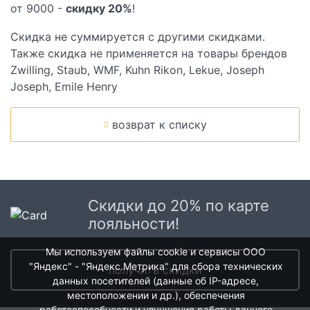
от 9000 -
скидку 20%
!
Скидка не суммируется с другими скидками.
Также скидка не применяется на товары брендов
Zwilling, Staub, WMF, Kuhn Rikon, Lekue, Joseph
Joseph, Emile Henry
возврат к списку
Скидки до 20% по карте
лояльности!
Мы используем файлы cookie и сервисы ООО
"Яндекс" - "Яндекс.Метрика" для сбора технических
получить скидки
данных посетителей (данные об IP-адресе,
местоположении и др.), обеспечения
работоспособности и улучшения работы данного