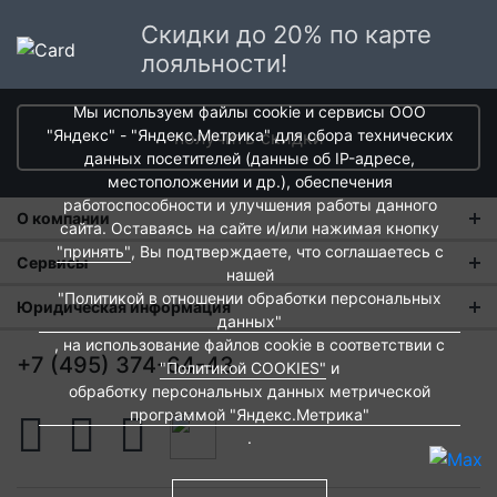
Скидки до 20% по карте
лояльности!
Мы используем файлы cookie и сервисы ООО
"Яндекс" - "Яндекс.Метрика" для сбора технических
получить скидки
данных посетителей (данные об IP-адресе,
местоположении и др.), обеспечения
работоспособности и улучшения работы данного
О компании
сайта. Оставаясь на сайте и/или нажимая кнопку
"принять"
, Вы подтверждаете, что соглашаетесь с
О нас
Сервисы
нашей
Магазины
"Политикой в отношении обработки персональных
Оплата и тарифы доставки
Юридическая информация
данных"
Новости
Обмен и возврат
, на использование файлов cookie в соответствии с
Пользовательское соглашение
+7 (495) 374-64-43
"Политикой COOKIES"
и
Контакты
Евродом-бонус
Политика обработки персональных данных
обработку персональных данных метрической
Развитие сети
программой "Яндекс.Метрика"
Подарочные сертификаты
Политика cookies
.
Вакансии
Архитекторам и дизайнерам
Согласие на обработку персональных данных
Франшиза
Вебмастерам и блоггерам