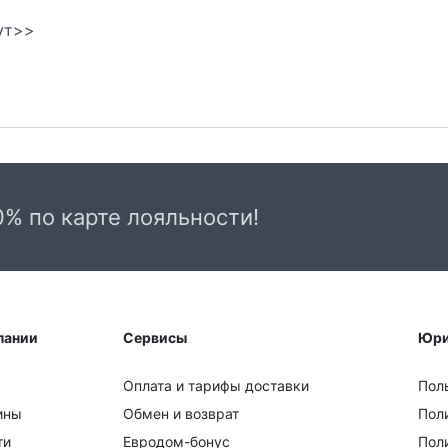
ут>>
0% по карте лояльности!
пании
Сервисы
Юри
Оплата и тарифы доставки
Пол
ины
Обмен и возврат
Пол
ти
Евродом-бонус
Поли