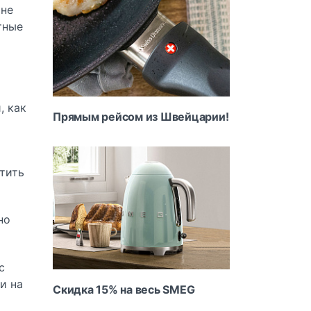
 не
тные
, как
Прямым рейсом из Швейцарии!
тить
но
с
и на
Скидка 15% на весь SMEG