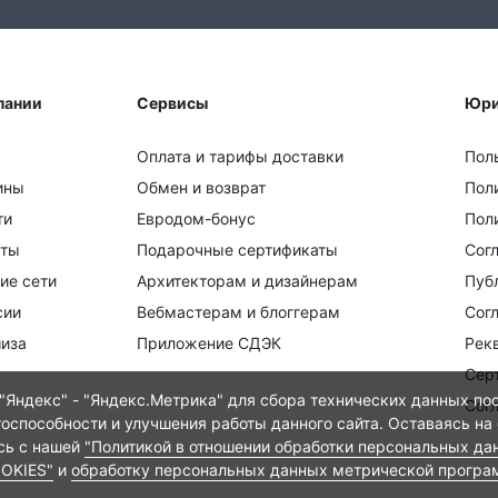
пании
Сервисы
Юри
Оплата и тарифы доставки
Пол
ины
Обмен и возврат
Пол
ти
Евродом-бонус
Поли
кты
Подарочные сертификаты
Сог
ие сети
Архитекторам и дизайнерам
Пуб
сии
Вебмастерам и блоггерам
Сог
иза
Приложение СДЭК
Рек
Сер
Яндекс" - "Яндекс.Метрика" для сбора технических данных пос
Сог
тоспособности и улучшения работы данного сайта. Оставаясь на
есь с нашей
"Политикой в отношении обработки персональных да
OOKIES"
и
обработку персональных данных метрической програ