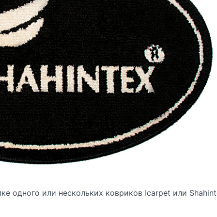
пке одного или нескольких ковриков
Icarpet
или
Shahin