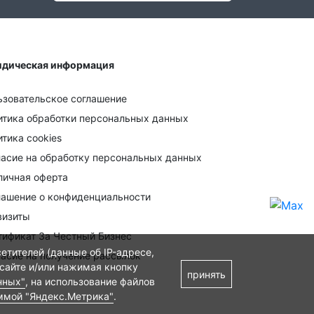
дическая информация
ьзовательское соглашение
итика обработки персональных данных
тика cookies
ласие на обработку персональных данных
личная оферта
лашение о конфиденциальности
визиты
тификат За Честный Бизнес
етителей (данные об IP-адресе,
ласие на получение рассылок
 сайте и/или нажимая кнопку
принять
нных"
, на использование файлов
ммой "Яндекс.Метрика"
.