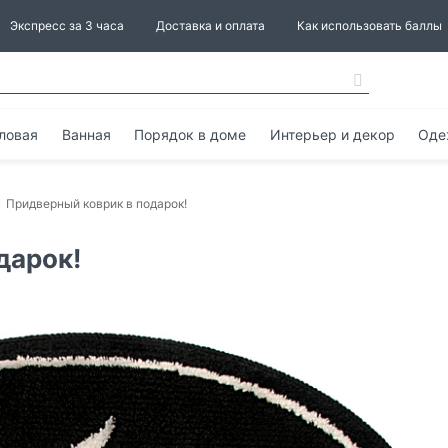
Экспресс за 3 часа
Доставка и оплата
Как использовать баллы
ловая
Ванная
Порядок в доме
Интерьер и декор
Оде
Придверный коврик в подарок!
дарок!