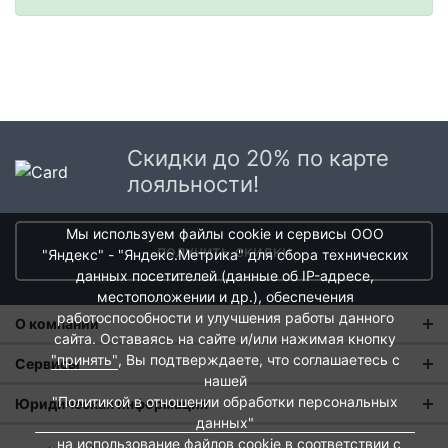
Скидки до 20% по карте
лояльности!
Мы используем файлы cookie и сервисы ООО
получить скидки
"Яндекс" - "Яндекс.Метрика" для сбора технических
данных посетителей (данные об IP-адресе,
местоположении и др.), обеспечения
работоспособности и улучшения работы данного
О компании
сайта. Оставаясь на сайте и/или нажимая кнопку
"принять"
, Вы подтверждаете, что соглашаетесь с
О нас
Сервисы
нашей
Магазины
Оплата и тарифы доставки
"Политикой в отношении обработки персональных
Юридическая информация
данных"
Новости
Обмен и возврат
Пользовательское соглашение
, на использование файлов cookie в соответствии с