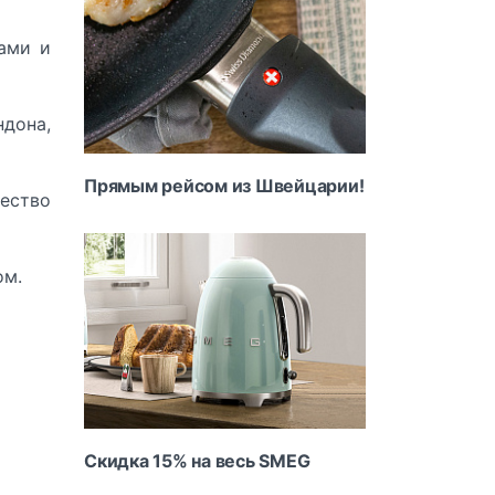
ами и
ндона,
Прямым рейсом из Швейцарии!
ество
ом.
Скидка 15% на весь SMEG